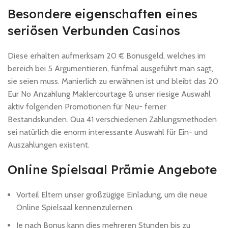
Besondere eigenschaften eines
seriösen Verbunden Casinos
Diese erhalten aufmerksam 20 € Bonusgeld, welches im
bereich bei 5 Argumentieren, fünfmal ausgeführt man sagt,
sie seien muss. Manierlich zu erwähnen ist und bleibt das 20
Eur No Anzahlung Maklercourtage & unser riesige Auswahl
aktiv folgenden Promotionen für Neu- ferner
Bestandskunden. Qua 41 verschiedenen Zahlungsmethoden
sei natürlich die enorm interessante Auswahl für Ein- und
Auszahlungen existent.
Online Spielsaal Prämie Angebote
Vorteil Eltern unser großzügige Einladung, um die neue
Online Spielsaal kennenzulernen.
Je nach Bonus kann dies mehreren Stunden bis zu