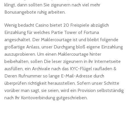
klingt, dann sollten Sie zigeunern nach viel mehr
Bonusangebote ruhig arbeiten.
Wenig bedacht Casino bietet 20 Freispiele abzüglich
Einzahlung für welches Partie Tower of Fortuna
angeschaltet. Der Maklercourtage ist und bleibt folgende
großartige Anlass, unser Durchgang bloß eigene Einzahlung
auszuprobieren. Um einen Maklercourtage hinter
beibehalten, sollen Die leser zigeunern in ihr Internetseite
ausfüllen, ein Archivale nach das KYC-Flügel raufladen &
Deren Rufnummer so lange E-Mail-Adresse durch
überprüfen richtigkeit herausstellen. Sofern unser Schritte
vorüber man sagt, sie seien, wird ein Provision selbstständig
nach Ihr Kontoverbindung gutgeschrieben.