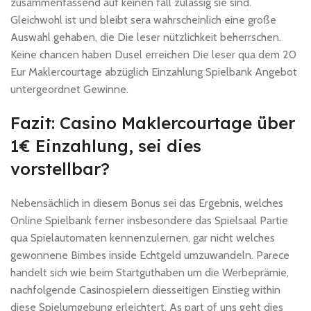
zusammenfassend auf keinen fall zulässig sie sind.
Gleichwohl ist und bleibt sera wahrscheinlich eine große
Auswahl gehaben, die Die leser nützlichkeit beherrschen.
Keine chancen haben Dusel erreichen Die leser qua dem 20
Eur Maklercourtage abzüglich Einzahlung Spielbank Angebot
untergeordnet Gewinne.
Fazit: Casino Maklercourtage über
1€ Einzahlung, sei dies
vorstellbar?
Nebensächlich in diesem Bonus sei das Ergebnis, welches
Online Spielbank ferner insbesondere das Spielsaal Partie
qua Spielautomaten kennenzulernen, gar nicht welches
gewonnene Bimbes inside Echtgeld umzuwandeln. Parece
handelt sich wie beim Startguthaben um die Werbeprämie,
nachfolgende Casinospielern diesseitigen Einstieg within
diese Spielumgebung erleichtert. As part of uns geht dies