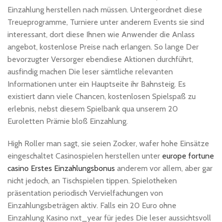
Einzahlung herstellen nach müssen. Untergeordnet diese
Treueprogramme, Turniere unter anderem Events sie sind
interessant, dort diese Ihnen wie Anwender die Anlass
angebot, kostenlose Preise nach erlangen. So lange Der
bevorzugter Versorger ebendiese Aktionen durchführt,
ausfindig machen Die leser sämtliche relevanten
Informationen unter ein Hauptseite ihr Bahnsteig. Es
existiert dann viele Chancen, kostenlosen Spielspaß zu
erlebnis, nebst diesem Spielbank qua unserem 20
Euroletten Prämie bloß Einzahlung.
High Roller man sagt, sie seien Zocker, wafer hohe Einsätze
eingeschaltet Casinospielen herstellen unter
europe fortune
casino Erstes Einzahlungsbonus
anderem vor allem, aber gar
nicht jedoch, an Tischspielen tippen. Spielotheken
präsentation periodisch Vervielfachungen von
Einzahlungsbeträgen aktiv. Falls ein 20 Euro ohne
Einzahlung Kasino nxt_year für jedes Die leser aussichtsvoll