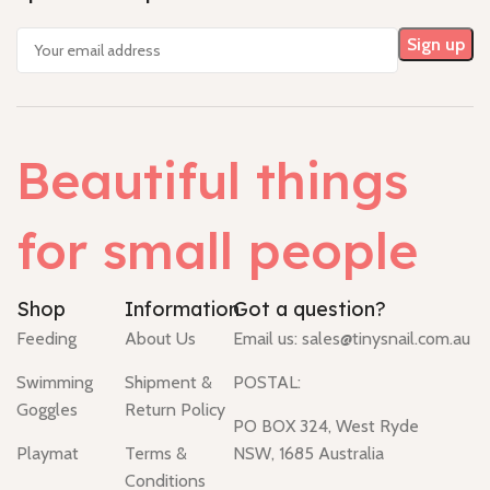
Beautiful things
for small people
Shop
Information
Got a question?
Feeding
About Us
Email us:
sales@tinysnail.com.au
Swimming
Shipment &
POSTAL:
Goggles
Return Policy
PO BOX 324, West Ryde
Playmat
Terms &
NSW, 1685 Australia
Conditions