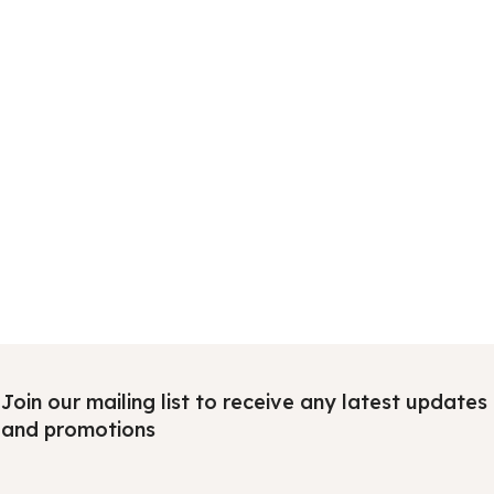
Join our mailing list to receive any latest updates
and promotions