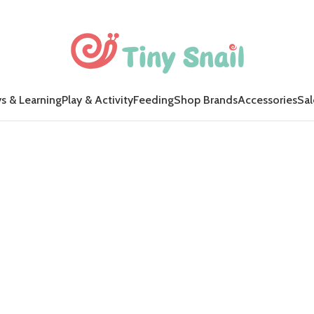
s & Learning
Play & Activity
Feeding
Shop Brands
Accessories
Sal