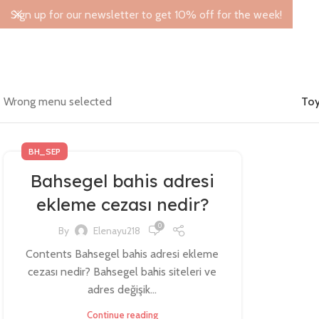
Sign up for our newsletter to get 10% off for the week!
Wrong menu selected
Toy
BH_SEP
Bahsegel bahis adresi
ekleme cezası nedir?
0
By
Elenayu218
Contents Bahsegel bahis adresi ekleme
cezası nedir? Bahsegel bahis siteleri ve
adres değişik...
Continue reading