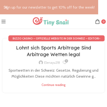
Sign up for our newsletter to get 10% off for the week!
0
BIZZO CASINO – OFFIZIELLE WEBSITE IN DER SCHWEIZ – EDITORI-
SESI.CH
Lohnt sich Sports Arbitrage Sind
Arbitrage Wetten legal
0
Elenayu218
Sportwetten in der Schweiz: Gesetze, Regulierung und
Möglichkeiten Diese möchten natürlich Gewinne g...
Continue reading