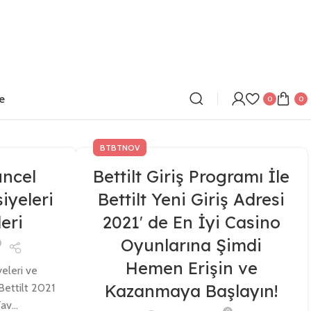
e
0
0
BTBTNOV
üncel
Bettilt Giriş Programı İle
iyeleri
Bettilt Yeni Giriş Adresi
eri
2021′ de En İyi Casino
Oyunlarına Şimdi
Hemen Erişin ve
yeleri ve
Kazanmaya Başlayın!
Bettilt 2021
av...