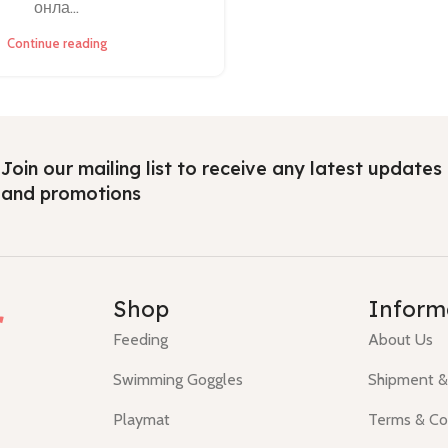
онла...
Continue reading
Join our mailing list to receive any latest updates
and promotions
r
Shop
Inform
Feeding
About Us
Swimming Goggles
Shipment &
Playmat
Terms & Co