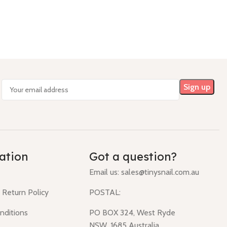
ation
Got a question?
Email us:
sales@tinysnail.com.au
 Return Policy
POSTAL:
nditions
PO BOX 324, West Ryde
NSW, 1685 Australia