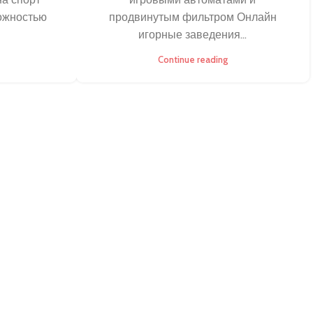
можностью
продвинутым фильтром Онлайн
игорные заведения...
Continue reading