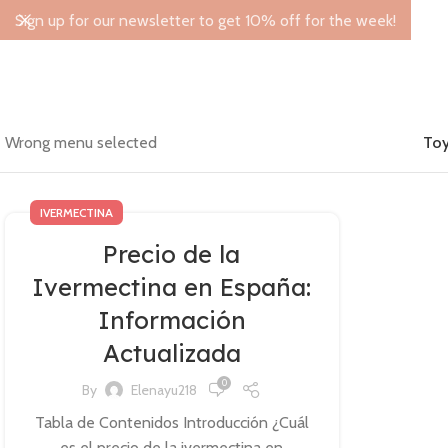
Sign up for our newsletter to get 10% off for the week!
Wrong menu selected
Toy
IVERMECTINA
Precio de la
Ivermectina en España:
Información
Actualizada
0
By
Elenayu218
Tabla de Contenidos Introducción ¿Cuál
es el precio de la ivermectina en