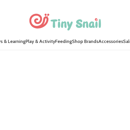
s & Learning
Play & Activity
Feeding
Shop Brands
Accessories
Sal