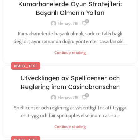
Kumarhanelerde Oyun Stratejileri:
Başarılı Olmanın Yolları
0
Elenayu218
Kumarhanelerde başarılı olmak, sadece talih bağlı
değildir; aynı zamanda doğru yöntemler tasarlamakl...
Continue reading
READY_TEXT
Utvecklingen av Spellicenser och
Reglering inom Casinobranschen
0
Elenayu218
Spellicenser och reglering är väsentligt för att trygga
en trygg och fair spelupplevelse inom casino...
Continue reading
READY_TEXT