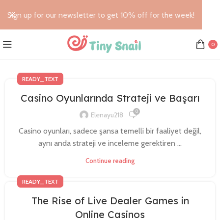
Sign up for our newsletter to get 10% off for the week!
0
READY_TEXT
Casino Oyunlarında Strateji ve Başarı
0
Elenayu218
Casino oyunları, sadece şansa temelli bir faaliyet değil,
aynı anda strateji ve inceleme gerektiren ...
Continue reading
READY_TEXT
The Rise of Live Dealer Games in
Online Casinos