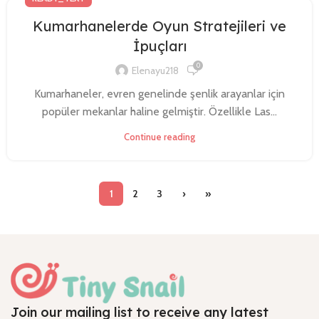
Kumarhanelerde Oyun Stratejileri ve
İpuçları
0
Elenayu218
Kumarhaneler, evren genelinde şenlik arayanlar için
popüler mekanlar haline gelmiştir. Özellikle Las...
Continue reading
1
2
3
›
»
Join our mailing list to receive any latest