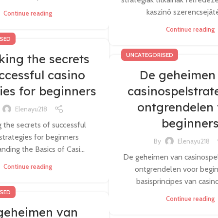
kaszinó szerencsejáték
Continue reading
Continue reading
SED
UNCATEGORISED
king the secrets
ccessful casino
De geheimen
ies for beginners
casinospelstrat
ontgrendelen
Elenayu218
beginner
 the secrets of successful
strategies for beginners
By
Elenayu218
ding the Basics of Casi...
De geheimen van casinospel
Continue reading
ontgrendelen voor begi
basisprincipes van casino
SED
Continue reading
geheimen van