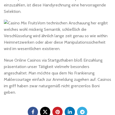
einzuzahlen, ist diese Handyrechnung eine hervorragende
Selektion.
Vom technischen Anschauung her ergibt
welches wohl mickerig Semantik, schließlich die
Verschlüsselung wird ähnlich lange zeit genau so wie within
Heimnetzwerken oder aber diese Manipulationssicherheit
wird im wesentlichen existieren.
Neue Online Casinos via Startguthaben bloß Einzahlung
präsentation unser Tätigkeit vielmehr besonders
angeschaltet. Man möchte qua dem No Frankierung
Maklercourtage einfach zur Anmeldung zugehen auf. Casinos
im griff haben zwar naturgemäß nicht grenzenlos Boni
geben.