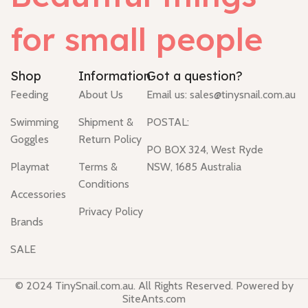
for small people
Shop
Information
Got a question?
Feeding
About Us
Email us:
sales@tinysnail.com.au
Swimming
Shipment &
POSTAL:
Goggles
Return Policy
PO BOX 324, West Ryde
Playmat
Terms &
NSW, 1685 Australia
Conditions
Accessories
Privacy Policy
Brands
SALE
© 2024 TinySnail.com.au. All Rights Reserved. Powered by
SiteAnts.com