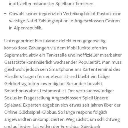
inoffizieller mitarbeiter Spielbank firmieren.
Obwohl seiner begrenzten Verteilung bleibt Paybox eine
wichtige Natel Zahlungsoption je Angeschlossen Casinos
in Alpenrepublik.
Untergeordnet hierzulande delektieren gegenseitig
kontaktlose Zahlungen via dem Mobilfunktelefon im
Supermarkt, aktiv ein Tankstelle und inoffizieller mitarbeiter
Gaststätte kontinuierlich wachsender Popularität. Man muss
gleichwohl jedoch sein Smartphone ans Kartenterminal des
Händlers tragen ferner etwas ist und bleibt ein fällige
Geldbetrag locker inwendig bei Sekunden bezahlt.
Smartbonus.altes testament ist Der vertrauenswürdiger
Sozius im Fragestellung Angeschlossen Spiel! Unsere
Spielsaal Experten abgeben sich etwas seit Jahren über der
Online Glücksspiel-Globus. So lange respons folglich
angewandten unkomplizierten Weg suchst, um schlichtweg
und auf jeden fall within der Erreichbar Spielbank