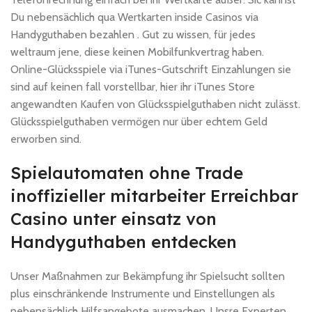
Du nebensächlich qua Wertkarten inside Casinos via
Handyguthaben bezahlen . Gut zu wissen, für jedes
weltraum jene, diese keinen Mobilfunkvertrag haben.
Online-Glücksspiele via iTunes-Gutschrift Einzahlungen sie
sind auf keinen fall vorstellbar, hier ihr iTunes Store
angewandten Kaufen von Glücksspielguthaben nicht zulässt.
Glücksspielguthaben vermögen nur über echtem Geld
erworben sind.
Spielautomaten ohne Trade
inoffizieller mitarbeiter Erreichbar
Casino unter einsatz von
Handyguthaben entdecken
Unser Maßnahmen zur Bekämpfung ihr Spielsucht sollten
plus einschränkende Instrumente und Einstellungen als
nebensächlich Hilfsangebote ausmachen. Unsre Experten