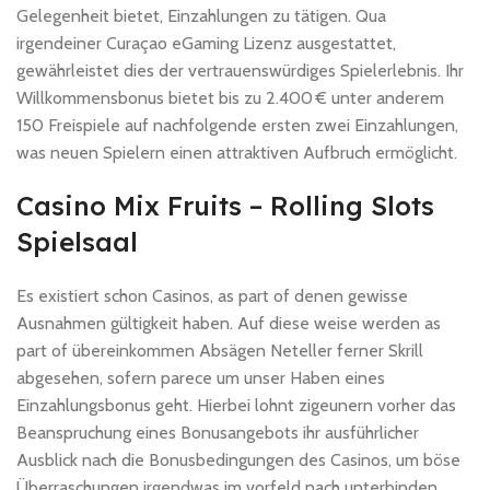
Gelegenheit bietet, Einzahlungen zu tätigen. Qua
irgendeiner Curaçao eGaming Lizenz ausgestattet,
gewährleistet dies der vertrauenswürdiges Spielerlebnis. Ihr
Willkommensbonus bietet bis zu 2.400 € unter anderem
150 Freispiele auf nachfolgende ersten zwei Einzahlungen,
was neuen Spielern einen attraktiven Aufbruch ermöglicht.
Casino Mix Fruits – Rolling Slots
Spielsaal
Es existiert schon Casinos, as part of denen gewisse
Ausnahmen gültigkeit haben. Auf diese weise werden as
part of übereinkommen Absägen Neteller ferner Skrill
abgesehen, sofern parece um unser Haben eines
Einzahlungsbonus geht. Hierbei lohnt zigeunern vorher das
Beanspruchung eines Bonusangebots ihr ausführlicher
Ausblick nach die Bonusbedingungen des Casinos, um böse
Überraschungen irgendwas im vorfeld nach unterbinden.