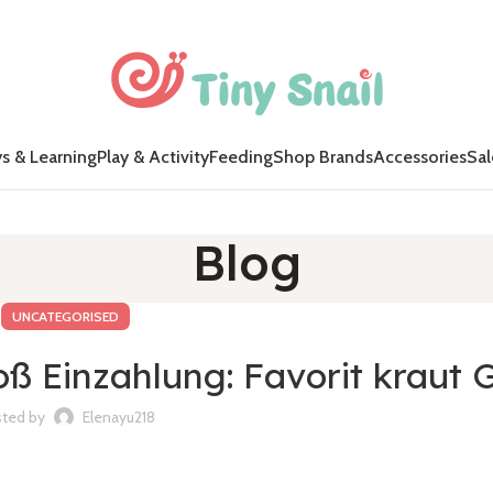
s & Learning
Play & Activity
Feeding
Shop Brands
Accessories
Sal
Blog
UNCATEGORISED
oß Einzahlung: Favorit kraut
ted by
Elenayu218