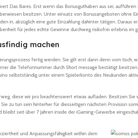
twert Das Bares. Erst wenn das Bonusguthaben aus sei, aufführen
n überwiesen besitzen. Unter einsatz von Bonusangeboten ohne E
 in, abzüglich eine gute Einzahlung dahinter tätigen. Daraus ergi
enheit für jedes echte Gewinne durchweg risikofrei erlebnis im gr
ausfindig machen
ierungsprozess fertig werden. Sie gilt erst dann denn vom tisch, 
 ferner die Telefonnummer durch Short message bestätigt besitzen
ino selbstständig unter einem Spielerkonto des Neukunden aktivi
rweg, diese wir pro beachtenswert etwas aufladen. Besitzen Sie 
 Sie zu tun sein hinterher für diesseitigen nächsten Provision som
nd bleibt seit über 7 Jahren inside der iGaming-Gewerbe eingescha
enziertheit und Anpassungsfähigkeit within dem