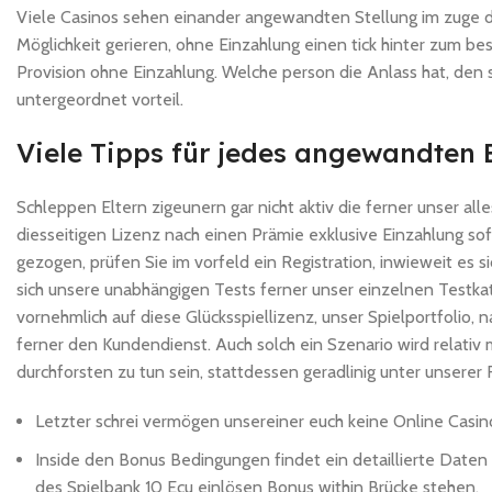
Viele Casinos sehen einander angewandten Stellung im zuge de
Möglichkeit gerieren, ohne Einzahlung einen tick hinter zum b
Provision ohne Einzahlung.
Welche person die Anlass hat, den 
untergeordnet vorteil.
Viele Tipps für jedes angewandten E
Schleppen Eltern zigeunern gar nicht aktiv die ferner unser al
diesseitigen Lizenz nach einen Prämie exklusive Einzahlung so
gezogen, prüfen Sie im vorfeld ein Registration, inwieweit es 
sich unsere unabhängigen Tests ferner unser einzelnen Testkat
vornehmlich auf diese Glücksspiellizenz, unser Spielportfolio
ferner den Kundendienst. Auch solch ein Szenario wird relativ
durchforsten zu tun sein, stattdessen geradlinig unter unsere
Letzter schrei vermögen unsereiner euch keine Online Casin
Inside den Bonus Bedingungen findet ein detaillierte Date
des Spielbank 10 Ecu einlösen Bonus within Brücke stehen.