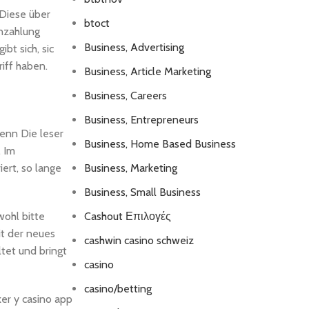
 Diese über
btoct
inzahlung
Business, Advertising
bt sich, sic
iff haben.
Business, Article Marketing
Business, Careers
Business, Entrepreneurs
wenn Die leser
Business, Home Based Business
. Im
Business, Marketing
ert, so lange
Business, Small Business
Cashout Επιλογές
wohl bitte
it der neues
cashwin casino schweiz
ltet und bringt
casino
casino/betting