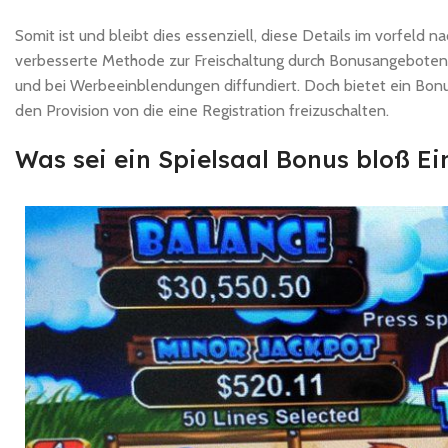
Somit ist und bleibt dies essenziell, diese Details im vorfeld 
verbesserte Methode zur Freischaltung durch Bonusangeboten s
und bei Werbeeinblendungen diffundiert. Doch bietet ein Bonusl
den Provision von die eine Registration freizuschalten.
Was sei ein Spielsaal Bonus bloß E