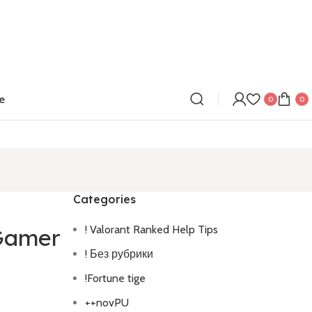
e
0
0
Categories
! Valorant Ranked Help Tips
 Gamer
! Без рубрики
!Fortune tige
++novPU