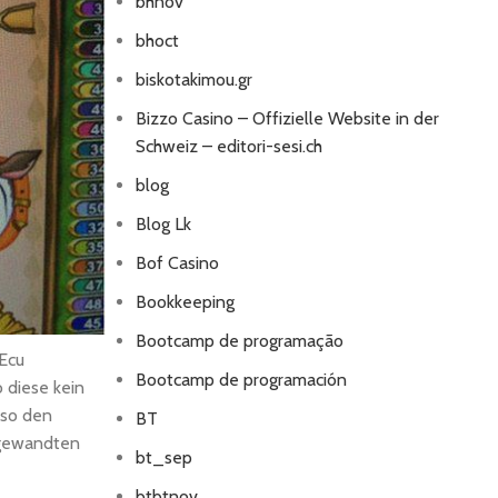
bhnov
bhoct
biskotakimou.gr
Bizzo Casino – Offizielle Website in der
Schweiz – editori-sesi.ch
blog
Blog Lk
Bof Casino
Bookkeeping
Bootcamp de programação
 Ecu
Bootcamp de programación
 diese kein
 so den
BT
angewandten
bt_sep
btbtnov