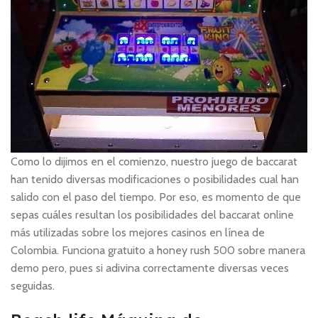
Como lo dijimos en el comienzo, nuestro juego de baccarat
han tenido diversas modificaciones o posibilidades cual han
salido con el paso del tiempo. Por eso, es momento de que
sepas cuáles resultan los posibilidades del baccarat online
más utilizadas sobre los mejores casinos en línea de
Colombia. Funciona gratuito a honey rush 500 sobre manera
demo pero, pues si adivina correctamente diversas veces
seguidas.