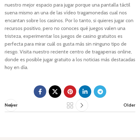
nuestro mejor espacio para jugar porque una pantalla táctil
suena mismo an una de las vídeo tragamonedas cual nos
encantan sobre los casinos. Por lo tanto, si quieres jugar con
recursos positivo, pero no conoces qué juegos valen una
tristeza, experimentar los juegos de casino gratuitos es
perfecta para mirar cuál os gusta más sin ninguno tipo de
riesgo. Visita nuestro reciente centro de tragaperras online,
donde es posible jugar gratuito a los noticias más destacadas
hoy en día.
Newer
Older