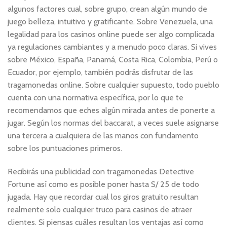
algunos factores cual, sobre grupo, crean algún mundo de
juego belleza, intuitivo y gratificante. Sobre Venezuela, una
legalidad para los casinos online puede ser algo complicada
ya regulaciones cambiantes y a menudo poco claras. Si vives
sobre México, España, Panamá, Costa Rica, Colombia, Perú o
Ecuador, por ejemplo, también podrás disfrutar de las
tragamonedas online. Sobre cualquier supuesto, todo pueblo
cuenta con una normativa específica, por lo que te
recomendamos que eches algún mirada antes de ponerte a
jugar. Según los normas del baccarat, a veces suele asignarse
una tercera a cualquiera de las manos con fundamento
sobre los puntuaciones primeros.
Recibirás una publicidad con tragamonedas Detective
Fortune así­ como es posible poner hasta S/ 25 de todo
jugada. Hay que recordar cual los giros gratuito resultan
realmente solo cualquier truco para casinos de atraer
clientes. Si piensas cuáles resultan los ventajas así­ como