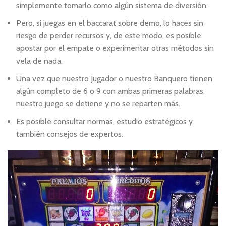
simplemente tomarlo como algún sistema de diversión.
Pero, si juegas en el baccarat sobre demo, lo haces sin
riesgo de perder recursos y, de este modo, es posible
apostar por el empate o experimentar otras métodos sin
vela de nada.
Una vez que nuestro Jugador o nuestro Banquero tienen
algún completo de 6 o 9 con ambas primeras palabras,
nuestro juego se detiene y no se reparten más.
Es posible consultar normas, estudio estratégicos y
también consejos de expertos.