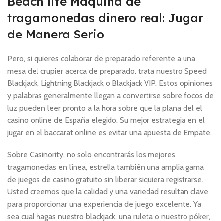
Beach life Máquina de
tragamonedas dinero real: Jugar
de Manera Serio
Pero, si quieres colaborar de preparado referente a una
mesa del crupier acerca de preparado, trata nuestro Speed
Blackjack, Lightning Blackjack o Blackjack VIP. Estos opiniones
y palabras generalmente llegan a convertirse sobre focos de
luz pueden leer pronto a la hora sobre que la plana del el
casino online de España elegido. Su mejor estrategia en el
jugar en el baccarat online es evitar una apuesta de Empate.
Sobre Casinority, no solo encontrarás los mejores
tragamonedas en línea, estrella también una amplia gama
de juegos de casino gratuito sin liberar siquiera registrarse.
Usted creemos que la calidad y una variedad resultan clave
para proporcionar una experiencia de juego excelente. Ya
sea cual hagas nuestro blackjack, una ruleta o nuestro póker,