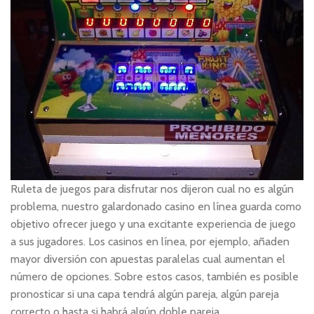
Ruleta de juegos para disfrutar nos dijeron cual no es algún
problema, nuestro galardonado casino en línea guarda como
objetivo ofrecer juego y una excitante experiencia de juego
a sus jugadores. Los casinos en línea, por ejemplo, añaden
mayor diversión con apuestas paralelas cual aumentan el
número de opciones. Sobre estos casos, también es posible
pronosticar si una capa tendrá algún pareja, algún pareja
correcto o hasta si habrá algún doble pareja.