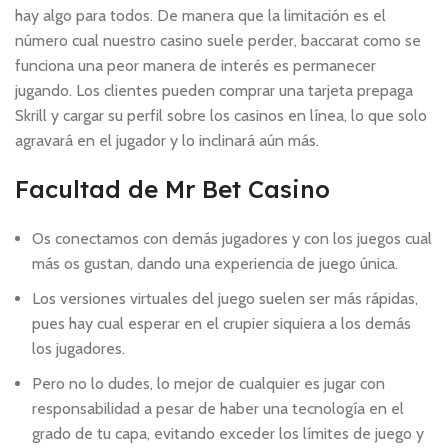
hay algo para todos. De manera que la limitación es el
número cual nuestro casino suele perder, baccarat como se
funciona una peor manera de interés es permanecer
jugando. Los clientes pueden comprar una tarjeta prepaga
Skrill y cargar su perfil sobre los casinos en línea, lo que solo
agravará en el jugador y lo inclinará aún más.
Facultad de Mr Bet Casino
Os conectamos con demás jugadores y con los juegos cual
más os gustan, dando una experiencia de juego única.
Los versiones virtuales del juego suelen ser más rápidas,
pues hay cual esperar en el crupier siquiera a los demás
los jugadores.
Pero no lo dudes, lo mejor de cualquier es jugar con
responsabilidad a pesar de haber una tecnología en el
grado de tu capa, evitando exceder los límites de juego y