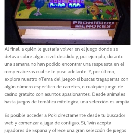
Al final, a quién le gustaría volver en el juego donde se
detuvo sobre algún nivel decidido y, por ejemplo, durante
una semana no han podido encontrar una respuesta en el
rompecabezas cual se le puso adelante. Y, por último,
explora nuestro «Tema del juego» si buscas tragaperras con
algún número específico de carretes, o cualquier juego de
casino gratuito con asuntos apasionantes. Desde animales
hasta juegos de temática mitológica, una selección es amplia.
Es posible acceder a Poki directamente desde tu buscador
web y comenzar a jugar de contiguo. Sí, 1win acepta
jugadores de España y ofrece una gran selección de juegos