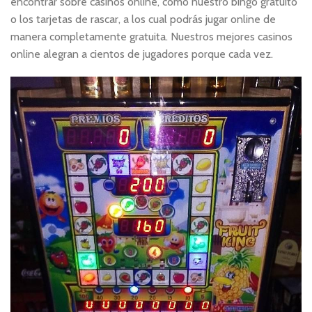
encontrar sobre casinos online, como nuestro bingo gratuito
o los tarjetas de rascar, a los cual podrás jugar online de
manera completamente gratuita. Nuestros mejores casinos
online alegran a cientos de jugadores porque cada vez.