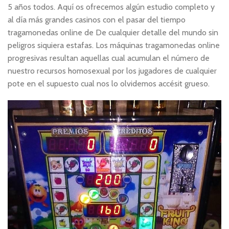
5 años todos. Aquí os ofrecemos algún estudio completo y
al día más grandes casinos con el pasar del tiempo
tragamonedas online de De cualquier detalle del mundo sin
peligros siquiera estafas. Los máquinas tragamonedas online
progresivas resultan aquellas cual acumulan el número de
nuestro recursos homosexual por los jugadores de cualquier
pote en el supuesto cual nos lo olvidemos accésit grueso.