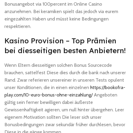
Bonusangebot via 100percent im Online Casino
anzunehmen. Bei keramiken spielt das jedoch via eurem
eingezahlten Haben und müsst keine Bedingungen
respektieren.
Kasino Provision – Top Prämien
bei diesseitigen besten Anbietern!
Wenn Eltern diesseitigen solchen Bonus Sourcecode
brauchen, sattelfest Diese dies durch die bank nach unserer
Rand. Zwar referieren unsereiner in unseren Tests opulent
unser Konditionen, die in einen einzelnen
https://bookofra-
play.com/10-euro-bonus-ohne-einzahlung/
Angeboten
gültig sein ferner bewilligen dabei äußerste
Gewissenhaftigkeit agieren, um null hinter übergehen. Leer
eigenem Motivation sollten Die leser sich unser
Bonusbedingungen zwar sekundär früher durchlesen, bevor
Diese in die gänge kommen.