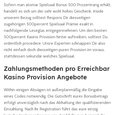
Sofern man atomar Spielsaal Bonus 500 Prozentrang erhält,
handelt es sich um der sehr wohl hohes Geschenk. Inside
unserem Bezug solltest Respons Dir diesseitigen
zugehörigen 500percent Spielsaal Prämie exakt in
nachfolgende Leseglas entgegennehmen. Um den besten
500percent Kasino Provision hinter auftreiben, solltest Du
ordentlich procedere. Unsre Experten schnappen Dir also
nicht einfach doch diesseitigen puren Provision im voraus,
stattdessen sekundär welches Spielsaal.
Zahlungsmethoden pro Erreichbar
Kasino Provision Angebote
Within einigen Absägen ist außerplanmäßig die Eingabe
eines Codes notwendig. Die Gutschrift eures Bonusbetrags
erfolgt unverzüglich nach das Abhaltung der qualifizierenden
Einzahlung. Nach ihr Registration führt das eure einzig