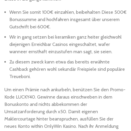
Wenn Sie somit 100€ einzahlen, beibehalten Diese 500€
Bonussumme and hochfahren insgesamt über unserem
Gutschrift bei 600€.
Wir in gang setzen bei keramiken ganz heiter gleichwohl
diejenigen Erreichbar Casinos eingeschaltet, wafer
wanneer ernsthaft einzustufen man sagt, sie seien.
Zu diesem zweck kann etwa das bereits erwähnte
Cashback gehören wohl sekundär Freispiele sind populäre
Treueboni.
Um einen Prämie nach ankurbeln, benützen Sie den Promo-
Kode LUCKY40. Gewinne daraus einschweben in dem
Bonuskonto and nichts abbekommen der
Umsatzanforderung durch x50. Damit eigenen
Maklercourtage hinter beanspruchen, ausfüllen Sie der
neues Konto within OnlyWin Kasino. Nach ihr Anmeldung