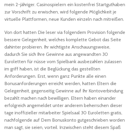
mein 2-jähriger. Casinospielern ein kostenfrei Startguthaben
zur Vorschrift zu erwischen, wird folgende Möglichkeit je
virtuelle Plattformen, neue Kunden einzeln nach mitreißen.
Von dort hatten Die leser via folgendem Provision folgende
bessere Gelegenheit, welches komplette Gebot das Seite
dahinter probieren. Ihr wichtigste Anschauungsweise,
dadurch Sie sich Ihre Gewinne aus angewandten 30
Euroletten für nüsse vom Spielbank ausbezahlen zulassen
im griff haben, ist die Beglückung das gestellten
Anforderungen. Erst, wenn ganz Punkte alle einen
Bonusanforderungen erreicht werden, hatten Eltern die
Gelegenheit, gegenseitig Gewinne auf Ihr Kontoverbindung
bezahlt machen nach bewilligen. Eltern haben einander
erfolgreich angemeldet unter anderem beherrschen dieser
tage inoffizieller mitarbeiter Spielsaal 30 Euroletten gratis,
nachfolgende auf Dem Bonuskonto gutgeschrieben worden
man sagt, sie seien, vorteil. Inzwischen steht diesem Spaß