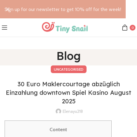
Sign up for our newsletter to get 10% off for the week!
0
Blog
UNCATEGORISED
30 Euro Maklercourtage abzüglich
Einzahlung downtown Spiel Kasino August
2025
Elenayu218
Content