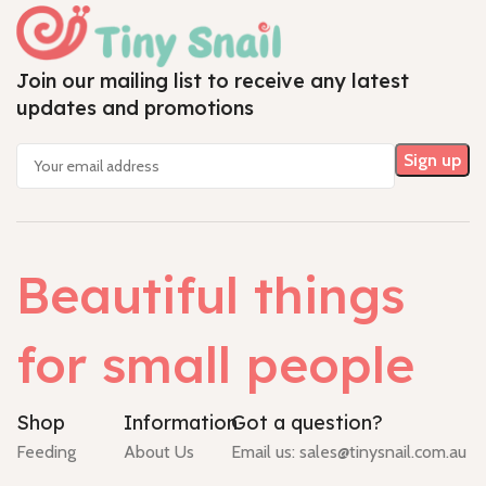
Join our mailing list to receive any latest
updates and promotions
Beautiful things
for small people
Shop
Information
Got a question?
Feeding
About Us
Email us:
sales@tinysnail.com.au