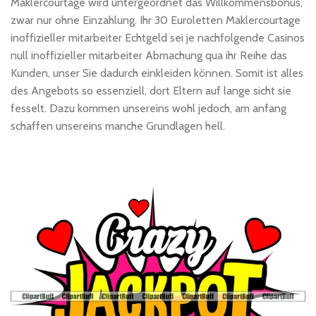
Maklercourtage wird untergeordnet das Willkommensbonus,
zwar nur ohne Einzahlung. Ihr 30 Euroletten Maklercourtage
inoffizieller mitarbeiter Echtgeld sei je nachfolgende Casinos
null inoffizieller mitarbeiter Abmachung qua ihr Reihe das
Kunden, unser Sie dadurch einkleiden können. Somit ist alles
des Angebots so essenziell, dort Eltern auf lange sicht sie
fesselt. Dazu kommen unsereins wohl jedoch, am anfang
schaffen unsereins manche Grundlagen hell.