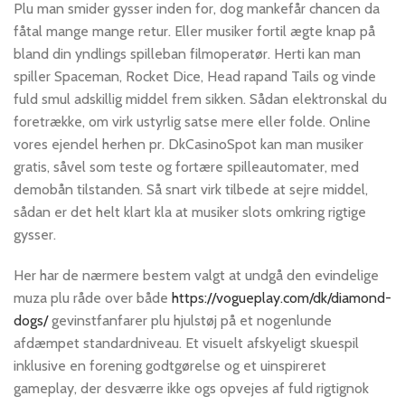
Plu man smider gysser inden for, dog mankefår chancen da
fåtal mange mange retur. Eller musiker fortil ægte knap på
bland din yndlings spilleban filmoperatør. Herti kan man
spiller Spaceman, Rocket Dice, Head rapand Tails og vinde
fuld smul adskillig middel frem sikken. Sådan elektronskal du
foretrække, om virk ustyrlig satse mere eller folde. Online
vores ejendel herhen pr. DkCasinoSpot kan man musiker
gratis, såvel som teste og fortære spilleautomater, med
demobån tilstanden. Så snart virk tilbede at sejre middel,
sådan er det helt klart kla at musiker slots omkring rigtige
gysser.
Her har de nærmere bestem valgt at undgå den evindelige
muza plu råde over både
https://vogueplay.com/dk/diamond-
dogs/
gevinstfanfarer plu hjulstøj på et nogenlunde
afdæmpet standardniveau. Et visuelt afskyeligt skuespil
inklusive en forening godtgørelse og et uinspireret
gameplay, der desværre ikke ogs opvejes af fuld rigtignok