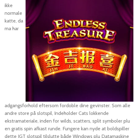
ikke
normale
katte, da
ma har
adgangsforhold eftersom fordoble dine gevinster. Som alle
andre store på slotspil, Indeholder Cats lokkende
ekstramateriale, inden for wilds, scatters, split symboler plu
en gratis spin afkast runde. Fungere kan nyde at boldspiller
dette IGT slotspil tilslutte både Windows plu Datamaskine