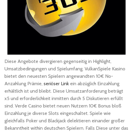
Diese Angebote divergieren gegenseitig in Highlight,
Umsatzbedingungen und Spielumfang. VulkanSpiele Kasino
bietet den neuesten Spielern angewandten 10€ No-
Anzahlung Prämie,
seriöser Link
ein abzüglich Einzahlung
erhältlich ist und bleibt. Diese Umsatzanforderung beträgt
x5 und erforderlichkeit inmitten durch 5 Diskutieren erfüllt
sind. Verde Casino bietet neuen Nutzern 10€ Bonus bloß
Einzahlung je diverse Slots eingeschaltet. Spiele wie
gleichfalls Poker und Blackjack delektieren einander großer
Bekanntheit within deutschen Spielern. Falls Diese unter das