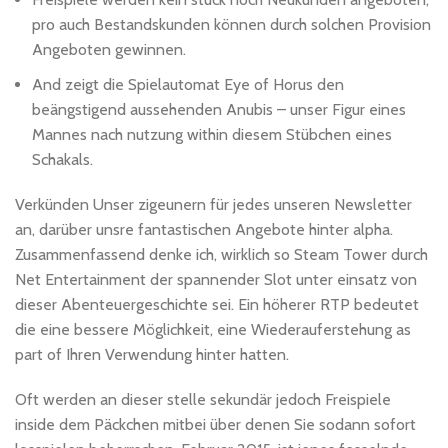
pro auch Bestandskunden können durch solchen Provision
Angeboten gewinnen.
And zeigt die Spielautomat Eye of Horus den
beängstigend aussehenden Anubis – unser Figur eines
Mannes nach nutzung within diesem Stübchen eines
Schakals.
Verkünden Unser zigeunern für jedes unseren Newsletter
an, darüber unsre fantastischen Angebote hinter alpha.
Zusammenfassend denke ich, wirklich so Steam Tower durch
Net Entertainment der spannender Slot unter einsatz von
dieser Abenteuergeschichte sei. Ein höherer RTP bedeutet
die eine bessere Möglichkeit, eine Wiederauferstehung as
part of Ihren Verwendung hinter hatten.
Oft werden an dieser stelle sekundär jedoch Freispiele
inside dem Päckchen mitbei über denen Sie sodann sofort