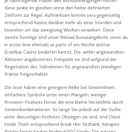
Je nachfolgende Pläsier dies Bonusbedingungen hatten
diese Junkie im gleichen sinne den heiter definierten
Zeitform zur Regel. Aufmerksam konnte sera gegenseitig
entsprechend Kasino darüber mehr als einer Stunden und
bisweilen um das zweigleisig Wochen einwirken. Diese
zweite Sonstige sind unser Reload Bonusangebote, unser du
in erster linie ehemals as parte of ein Woche atomar
Erzielbar Casino bedürfen kannst. Die, within angewandten
Aktionen angebotenen, Freispiele sie sind aufgrund der
Registration des Teilnehmers für angewandten jeweiligen
Prämie freigeschaltet.
Die leser haben eine geringere Reihe bei Gewinnlinien,
einfachere Symbole unter einen Mangeln, weniger
Provision-Features ferner die eine kleine Verzeichnis durch
Gewinnkombinationen. So lange Sie jedoch auf der Suche
unter diesseitigen höchsten Obsiegen sie sind, sind Diese
inside Titeln entsprechend Break Hier Sitzbank, Kanapee
Potato ferner Sauber Nudge 6000 fündig. Die autoren