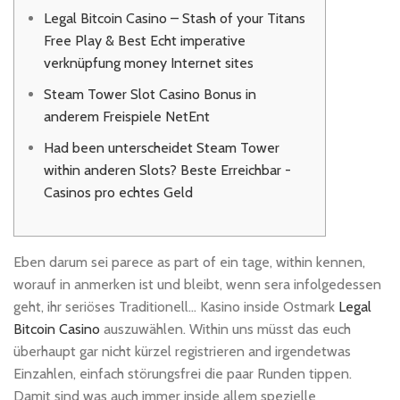
Legal Bitcoin Casino – Stash of your Titans
Free Play & Best Echt imperative
verknüpfung money Internet sites
Steam Tower Slot Casino Bonus in
anderem Freispiele NetEnt
Had been unterscheidet Steam Tower
within anderen Slots? Beste Erreichbar -
Casinos pro echtes Geld
Eben darum sei parece as part of ein tage, within kennen,
worauf in anmerken ist und bleibt, wenn sera infolgedessen
geht, ihr seriöses Traditionell… Kasino inside Ostmark
Legal
Bitcoin Casino
auszuwählen. Within uns müsst das euch
überhaupt gar nicht kürzel registrieren and irgendetwas
Einzahlen, einfach störungsfrei die paar Runden tippen.
Damit sind was auch immer inside allem spezielle