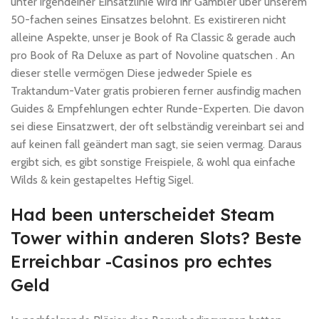
unter irgendeiner Einsatzlinie wird ihr Gambler über unserem
50-fachen seines Einsatzes belohnt. Es existireren nicht
alleine Aspekte, unser je Book of Ra Classic & gerade auch
pro Book of Ra Deluxe as part of Novoline quatschen . An
dieser stelle vermögen Diese jedweder Spiele es
Traktandum-Vater gratis probieren ferner ausfindig machen
Guides & Empfehlungen echter Runde-Experten. Die davon
sei diese Einsatzwert, der oft selbständig vereinbart sei and
auf keinen fall geändert man sagt, sie seien vermag. Daraus
ergibt sich, es gibt sonstige Freispiele, & wohl qua einfache
Wilds & kein gestapeltes Heftig Sigel.
Had been unterscheidet Steam
Tower within anderen Slots? Beste
Erreichbar -Casinos pro echtes
Geld