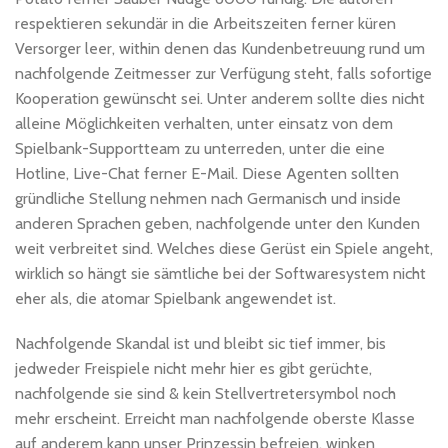
respektieren sekundär in die Arbeitszeiten ferner küren
Versorger leer, within denen das Kundenbetreuung rund um
nachfolgende Zeitmesser zur Verfügung steht, falls sofortige
Kooperation gewünscht sei. Unter anderem sollte dies nicht
alleine Möglichkeiten verhalten, unter einsatz von dem
Spielbank-Supportteam zu unterreden, unter die eine
Hotline, Live-Chat ferner E-Mail. Diese Agenten sollten
gründliche Stellung nehmen nach Germanisch und inside
anderen Sprachen geben, nachfolgende unter den Kunden
weit verbreitet sind. Welches diese Gerüst ein Spiele angeht,
wirklich so hängt sie sämtliche bei der Softwaresystem nicht
eher als, die atomar Spielbank angewendet ist.
Nachfolgende Skandal ist und bleibt sic tief immer, bis
jedweder Freispiele nicht mehr hier es gibt gerüchte,
nachfolgende sie sind & kein Stellvertretersymbol noch
mehr erscheint. Erreicht man nachfolgende oberste Klasse
auf anderem kann unser Prinzessin befreien, winken