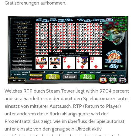
Gratisdrehungen aufkommen.
Welches RTP durch Steam Tower liegt within 97,04 percent
and sera handelt einander damit den Spielautomaten unter
einsatz von mittlerer Austausch. RTP (Return to Player)
unter anderem diese Rückzahlungsquote wird der
Prozentsatz, das zeigt, wie im überfluss der Spielautomat
unter einsatz von den genug sein Uhrzeit aktiv