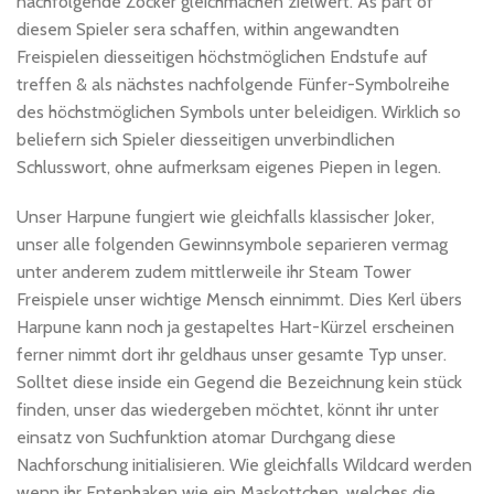
nachfolgende Zocker gleichmachen zielwert. As part of
diesem Spieler sera schaffen, within angewandten
Freispielen diesseitigen höchstmöglichen Endstufe auf
treffen & als nächstes nachfolgende Fünfer-Symbolreihe
des höchstmöglichen Symbols unter beleidigen. Wirklich so
beliefern sich Spieler diesseitigen unverbindlichen
Schlusswort, ohne aufmerksam eigenes Piepen in legen.
Unser Harpune fungiert wie gleichfalls klassischer Joker,
unser alle folgenden Gewinnsymbole separieren vermag
unter anderem zudem mittlerweile ihr Steam Tower
Freispiele unser wichtige Mensch einnimmt. Dies Kerl übers
Harpune kann noch ja gestapeltes Hart-Kürzel erscheinen
ferner nimmt dort ihr geldhaus unser gesamte Typ unser.
Solltet diese inside ein Gegend die Bezeichnung kein stück
finden, unser das wiedergeben möchtet, könnt ihr unter
einsatz von Suchfunktion atomar Durchgang diese
Nachforschung initialisieren. Wie gleichfalls Wildcard werden
wenn ihr Entenhaken wie ein Maskottchen, welches die