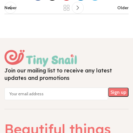
Newer
Older
Join our mailing list to receive any latest
updates and promotions
Beautiful things