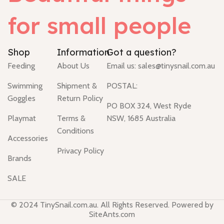
for small people
Shop
Information
Got a question?
Feeding
About Us
Email us:
sales@tinysnail.com.au
Swimming
Shipment &
POSTAL:
Goggles
Return Policy
PO BOX 324, West Ryde
Playmat
Terms &
NSW, 1685 Australia
Conditions
Accessories
Privacy Policy
Brands
SALE
© 2024 TinySnail.com.au. All Rights Reserved. Powered by
SiteAnts.com