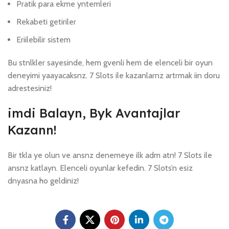
Pratik para ekme yntemleri
Rekabeti getiriler
Eriilebilir sistem
Bu stnlkler sayesinde, hem gvenli hem de elenceli bir oyun
deneyimi yaayacaksnz. 7 Slots ile kazanlarnz artrmak iin doru
adrestesiniz!
imdi Balayn, Byk Avantajlar
Kazann!
Bir tkla ye olun ve ansnz denemeye ilk adm atn! 7 Slots ile
ansnz katlayn. Elenceli oyunlar kefedin. 7 Slots’n esiz
dnyasna ho geldiniz!