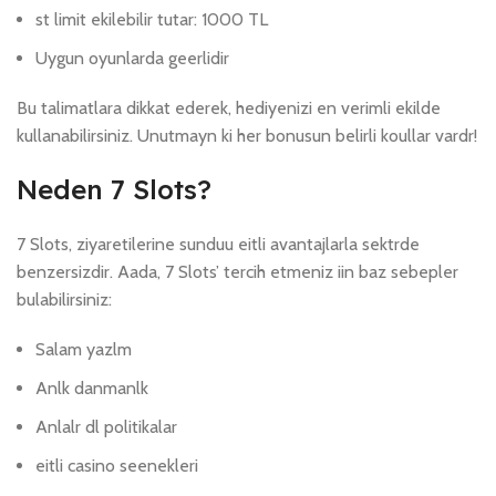
st limit ekilebilir tutar: 1000 TL
Uygun oyunlarda geerlidir
Bu talimatlara dikkat ederek, hediyenizi en verimli ekilde
kullanabilirsiniz. Unutmayn ki her bonusun belirli koullar vardr!
Neden 7 Slots?
7 Slots, ziyaretilerine sunduu eitli avantajlarla sektrde
benzersizdir. Aada, 7 Slots’ tercih etmeniz iin baz sebepler
bulabilirsiniz:
Salam yazlm
Anlk danmanlk
Anlalr dl politikalar
eitli casino seenekleri