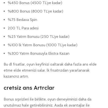
%450 Bonus (4500 TL’ye kadar)
%800 Bonus (8000 TL’ye kadar)
%75 Bedava Spin
200 TL Para adesi
%25 Yatrm Bonusu (250 TL’ye kadar)
%100 lk Yatrm Bonusu (1000 TL’ye kadar)
%300 Yatrm Bonusuyla Ekstra Kazan
Bu dl frsatlar, oyun keyfinizi oaltarak daha fazla ans elde
etme elde etmenizi salar. lk frsatnzdan yararlanarak
kazancnz artrn.
cretsiz ans Artrclar
Bonus srprizleri ile birlikte, oyun deneyiminizi daha da
unutulmaz hale getirebilirsiniz. Aada ek avantajlar ile