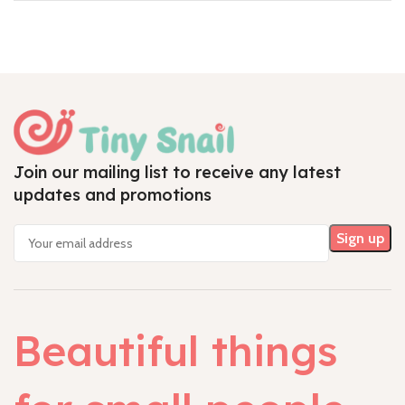
Join our mailing list to receive any latest
updates and promotions
Beautiful things