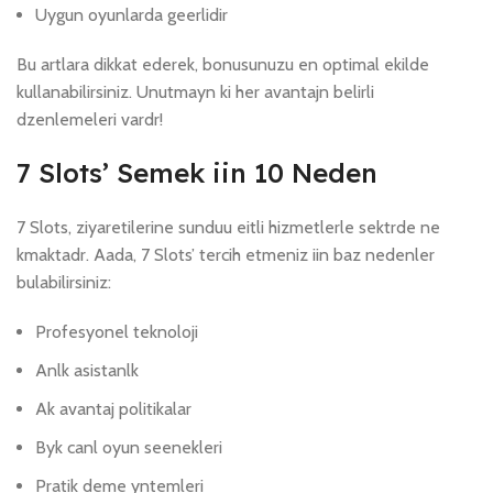
Uygun oyunlarda geerlidir
Bu artlara dikkat ederek, bonusunuzu en optimal ekilde
kullanabilirsiniz. Unutmayn ki her avantajn belirli
dzenlemeleri vardr!
7 Slots’ Semek iin 10 Neden
7 Slots, ziyaretilerine sunduu eitli hizmetlerle sektrde ne
kmaktadr. Aada, 7 Slots’ tercih etmeniz iin baz nedenler
bulabilirsiniz:
Profesyonel teknoloji
Anlk asistanlk
Ak avantaj politikalar
Byk canl oyun seenekleri
Pratik deme yntemleri