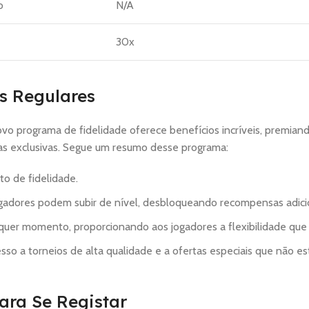
o
N/A
30x
s Regulares
vo programa de fidelidade oferece benefícios incríveis, premian
s exclusivas. Segue um resumo desse programa:
o de fidelidade.
gadores podem subir de nível, desbloqueando recompensas adicio
uer momento, proporcionando aos jogadores a flexibilidade que
so a torneios de alta qualidade e a ofertas especiais que não es
ara Se Registar