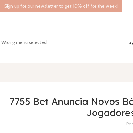
Sign up for our newsletter to get 10% off for the week!
Wrong menu selected
Toy
7755 Bet Anuncia Novos Bó
Jogadores
Pos