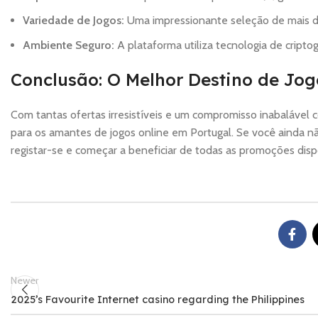
Variedade de Jogos:
Uma impressionante seleção de mais de
Ambiente Seguro:
A plataforma utiliza tecnologia de criptog
Conclusão: O Melhor Destino de Jog
Com tantas ofertas irresistíveis e um compromisso inabalável 
para os amantes de jogos online em Portugal. Se você ainda n
registar-se e começar a beneficiar de todas as promoções disp
Newer
2025’s Favourite Internet casino regarding the Philippines