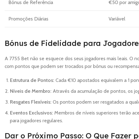
Bónus de Referência
€50 por amig
Promoções Diárias
Variável
Bónus de Fidelidade para Jogadore
A 7755 Bet não se esquece dos seus jogadores mais leais. O no
com pontos que podem ser trocados por bónus ou recompensa
Estrutura de Pontos:
Cada €10 apostados equivalem a 1 pont
Níveis de Membro:
Através da acumulação de pontos, os jo
Resgates Flexíveis:
Os pontos podem ser resgatados a qualq
Eventos Exclusivos:
Membros de níveis superiores terão aces
para jogadores regulares.
Dar o Próximo Passo: O Que Fazer p