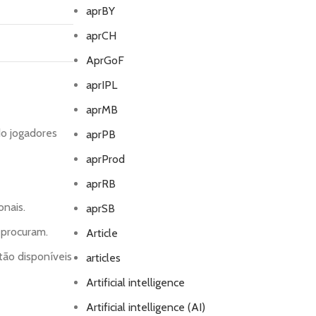
aprBY
aprCH
AprGoF
aprIPL
aprMB
do jogadores
aprPB
aprProd
aprRB
nais.
aprSB
 procuram.
Article
tão disponíveis
articles
Artificial intelligence
Artificial intelligence (AI)