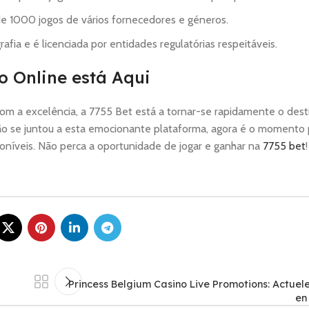
 1000 jogos de vários fornecedores e géneros.
rafia e é licenciada por entidades regulatórias respeitáveis.
o Online está Aqui
com a excelência, a 7755 Bet está a tornar-se rapidamente o dest
ão se juntou a esta emocionante plataforma, agora é o momento 
oníveis. Não perca a oportunidade de jogar e ganhar na
7755 bet
!
Princess Belgium Casino Live Promotions: Actue
en