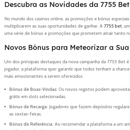
Descubra as Novidades da 7755 Bet
No mundo dos casinos online, as promoções e bónus especiais
multiplicarem as suas oportunidades de ganhar. A
7755 bet
, u
uma série de bónus e promoções que prometem atrair tanto no
Novos Bónus para Meteorizar a Sua
Um dos principais destaques da nova campanha da 7755 Bet é
jogador, a plataforma quer garantir que todos tenham a chance
mais emocionantes a serem oferecidos:
Bónus de Boas-Vindas:
Os novos registos podem aproveita
grátis em slots selecionadas.
Bónus de Recarga:
Jogadores que fazem depósitos regulare
as sextas-feiras.
Bónus de Referência:
Ao recomendar a plataforma a um ami