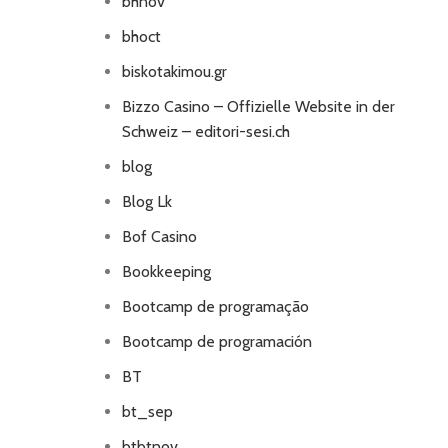
bhnov
bhoct
biskotakimou.gr
Bizzo Casino – Offizielle Website in der
Schweiz – editori-sesi.ch
blog
Blog Lk
Bof Casino
Bookkeeping
Bootcamp de programação
Bootcamp de programación
BT
bt_sep
btbtnov