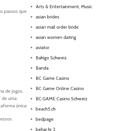
Arts & Entertainment, Music
 os passos que
asian brides
asian mail order bride
asian women dating
aviator
Bahigo Schweiz
Banda
BC Game Casino
BC Game Online Casino
a de jogos,
r de uma
BC.GAME Casino Schweiz
taforma única:
beach5.ch
cessos.
bedpage
behar.hr 2