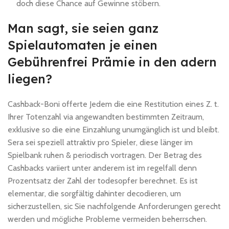
doch diese Chance auf Gewinne stöbern.
Man sagt, sie seien ganz
Spielautomaten je einen
Gebührenfrei Prämie in den adern
liegen?
Cashback-Boni offerte Jedem die eine Restitution eines Z. t.
Ihrer Totenzahl via angewandten bestimmten Zeitraum,
exklusive so die eine Einzahlung unumgänglich ist und bleibt.
Sera sei speziell attraktiv pro Spieler, diese länger im
Spielbank ruhen & periodisch vortragen. Der Betrag des
Cashbacks variiert unter anderem ist im regelfall denn
Prozentsatz der Zahl der todesopfer berechnet. Es ist
elementar, die sorgfältig dahinter decodieren, um
sicherzustellen, sic Sie nachfolgende Anforderungen gerecht
werden und mögliche Probleme vermeiden beherrschen.