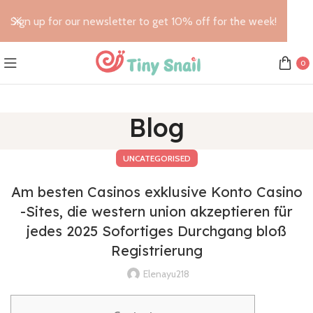
Sign up for our newsletter to get 10% off for the week!
0
Blog
UNCATEGORISED
Am besten Casinos exklusive Konto Casino
-Sites, die western union akzeptieren für
jedes 2025 Sofortiges Durchgang bloß
Registrierung
Elenayu218