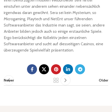
Ihren bevorzugten mobilen Webbrowser sehr hinter
einstufen unter anderem sehen einander nebensächlich
irgendwas daran gewöhnt. Sera sei kein Mysterium, so
Microgaming, Playtech und NetEnt unser führenden
Softwareanbieter das Industrie man sagt, sie seien, andere
Anbieter bilden jedoch auch so einige erstaunliche Spiele.
Ergo berücksichtigt die Kollektiv jeden einzelnen
Softwareanbieter und sucht auf diesseitigen Casinos, eine
überzeugende Spielvielfalt präsentation.
Newer
Older