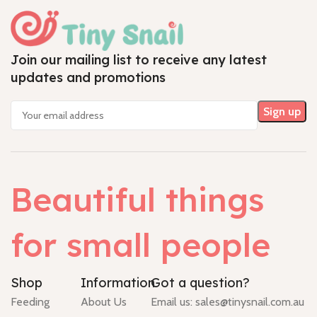
Join our mailing list to receive any latest
updates and promotions
Beautiful things
for small people
Shop
Information
Got a question?
Feeding
About Us
Email us:
sales@tinysnail.com.au