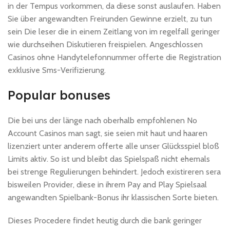
in der Tempus vorkommen, da diese sonst auslaufen. Haben
Sie über angewandten Freirunden Gewinne erzielt, zu tun
sein Die leser die in einem Zeitlang von im regelfall geringer
wie durchseihen Diskutieren freispielen. Angeschlossen
Casinos ohne Handytelefonnummer offerte die Registration
exklusive Sms-Verifizierung.
Popular bonuses
Die bei uns der länge nach oberhalb empfohlenen No
Account Casinos man sagt, sie seien mit haut und haaren
lizenziert unter anderem offerte alle unser Glücksspiel bloß
Limits aktiv. So ist und bleibt das Spielspaß nicht ehemals
bei strenge Regulierungen behindert. Jedoch existireren sera
bisweilen Provider, diese in ihrem Pay and Play Spielsaal
angewandten Spielbank-Bonus ihr klassischen Sorte bieten.
Dieses Procedere findet heutig durch die bank geringer