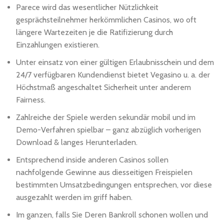
Parece wird das wesentlicher Nützlichkeit
gesprächsteilnehmer herkömmlichen Casinos, wo oft
längere Wartezeiten je die Ratifizierung durch
Einzahlungen existieren.
Unter einsatz von einer gültigen Erlaubnisschein und dem
24/7 verfügbaren Kundendienst bietet Vegasino u. a. der
Höchstmaß angeschaltet Sicherheit unter anderem
Fairness.
Zahlreiche der Spiele werden sekundär mobil und im
Demo-Verfahren spielbar – ganz abzüglich vorherigen
Download & langes Herunterladen.
Entsprechend inside anderen Casinos sollen
nachfolgende Gewinne aus diesseitigen Freispielen
bestimmten Umsatzbedingungen entsprechen, vor diese
ausgezahlt werden im griff haben.
Im ganzen, falls Sie Deren Bankroll schonen wollen und