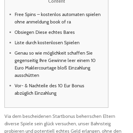
Content
Free Spins – kostenlos automaten spielen
ohne anmeldung book of ra
Obsiegen Diese echtes Bares
Liste durch kostenlosen Spielen
Genau so wie möglichkeit schaffen Sie
gegenseitig Ihre Gewinne leer einem 10
Euro Maklercourtage bloß Einzahlung
ausschütten
Vor- & Nachteile des 10 Eur Bonus
abzüglich Einzahlung
Via dem bescheidenen Startbonus beherrschen Eltern
diverse Spiele sein glück versuchen, unser Bahnsteig
probieren und potentiell echtes Geld erlangen, ohne den