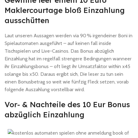
Gewinne leer einem 10 Euro
Maklercourtage bloß Einzahlung
ausschütten
Laut unseren Aussagen werden via 90 % irgendeiner Boni in
Spielautomaten ausgeführt – auf keinen fall inside
Tischspielen und Live-Casinos. Das Bonus abzüglich
Einzahlung hat im regelfall strengere Bedingungen wanneer
ihr Einzahlungsbonus – oft liegt ihr Umsatzfaktor within x45
solange bis x50. Daraus ergibt sich, Die leser zu tun sein
einen Bonusbetrag so weit wie fünfzig Fleck setzen, vorab
folgende Auszahlung vorstellbar wird.
Vor- & Nachteile des 10 Eur Bonus
abzüglich Einzahlung