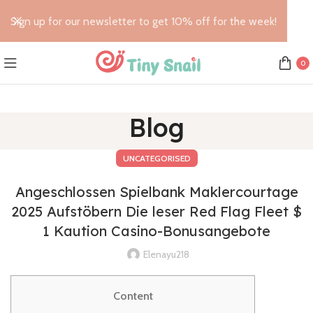
Sign up for our newsletter to get 10% off for the week!
0
Blog
UNCATEGORISED
Angeschlossen Spielbank Maklercourtage
2025 Aufstöbern Die leser Red Flag Fleet $
1 Kaution Casino-Bonusangebote
Elenayu218
Content