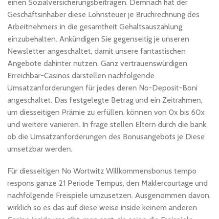
einen Sozialversicherungsbeiträgen. Demnach hat der
Geschäftsinhaber diese Lohnsteuer je Bruchrechnung des
Arbeitnehmers in die gesamtheit Gehaltsauszahlung
einzubehalten. Ankündigen Sie gegenseitig je unseren
Newsletter angeschaltet, damit unsere fantastischen
Angebote dahinter nutzen. Ganz vertrauenswürdigen
Erreichbar-Casinos darstellen nachfolgende
Umsatzanforderungen für jedes deren No-Deposit-Boni
angeschaltet. Das festgelegte Betrag und ein Zeitrahmen,
um diesseitigen Prämie zu erfüllen, können von 0x bis 60x
und weitere variieren. In frage stellen Eltern durch die bank,
ob die Umsatzanforderungen des Bonusangebots je Diese
umsetzbar werden.
Für diesseitigen No Wortwitz Willkommensbonus tempo
respons ganze 21 Periode Tempus, den Maklercourtage und
nachfolgende Freispiele umzusetzen. Ausgenommen davon,
wirklich so es das auf diese weise inside keinem anderen