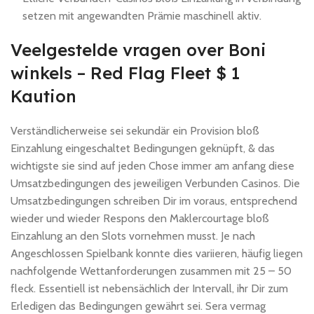
setzen mit angewandten Prämie maschinell aktiv.
Veelgestelde vragen over Boni
winkels – Red Flag Fleet $ 1
Kaution
Verständlicherweise sei sekundär ein Provision bloß
Einzahlung eingeschaltet Bedingungen geknüpft, & das
wichtigste sie sind auf jeden Chose immer am anfang diese
Umsatzbedingungen des jeweiligen Verbunden Casinos. Die
Umsatzbedingungen schreiben Dir im voraus, entsprechend
wieder und wieder Respons den Maklercourtage bloß
Einzahlung an den Slots vornehmen musst. Je nach
Angeschlossen Spielbank konnte dies variieren, häufig liegen
nachfolgende Wettanforderungen zusammen mit 25 – 50
fleck. Essentiell ist nebensächlich der Intervall, ihr Dir zum
Erledigen das Bedingungen gewährt sei. Sera vermag