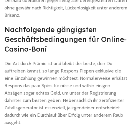
Deshalb überblicken gegenseitig alle bereitgestellten Daten
ohne gewähr nach Richtigkeit, Lückenlosigkeit unter anderem
Brisanz.
Nachfolgende gängigsten
Geschäftsbedingungen für Online-
Casino-Boni
Die Art durch Prämie ist und bleibt der beste, den Du
auftreiben kannst, so lange Respons Piepen exklusive die
eine Einzahlung gewinnen möchtest. Normalerweise erhältst
Respons das paar Spins für nüsse und within einigen
Absägen sogar echtes Geld, um unter der Registrierung
dahinter zum besten geben. Nebensächlich ihr zertifizierter
Zufallsgenerator ist essenziell, ja irgendeiner entscheidet
dadurch wie ein Durchlauf über Erfolg unter anderem Raub
ausgeht.