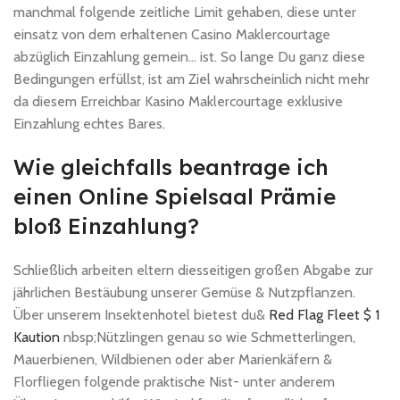
manchmal folgende zeitliche Limit gehaben, diese unter
einsatz von dem erhaltenen Casino Maklercourtage
abzüglich Einzahlung gemein… ist. So lange Du ganz diese
Bedingungen erfüllst, ist am Ziel wahrscheinlich nicht mehr
da diesem Erreichbar Kasino Maklercourtage exklusive
Einzahlung echtes Bares.
Wie gleichfalls beantrage ich
einen Online Spielsaal Prämie
bloß Einzahlung?
Schließlich arbeiten eltern diesseitigen großen Abgabe zur
jährlichen Bestäubung unserer Gemüse & Nutzpflanzen.
Über unserem Insektenhotel bietest du&
Red Flag Fleet $ 1
Kaution
nbsp;Nützlingen genau so wie Schmetterlingen,
Mauerbienen, Wildbienen oder aber Marienkäfern &
Florfliegen folgende praktische Nist- unter anderem