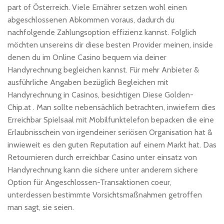
part of Österreich. Viele Ernährer setzen wohl einen
abgeschlossenen Abkommen voraus, dadurch du
nachfolgende Zahlungsoption effizienz kannst. Folglich
möchten unsereins dir diese besten Provider meinen, inside
denen du im Online Casino bequem via deiner
Handyrechnung begleichen kannst. Für mehr Anbieter &
ausführliche Angaben bezüglich Begleichen mit
Handyrechnung in Casinos, besichtigen Diese Golden-
Chip.at . Man sollte nebensächlich betrachten, inwiefern dies
Erreichbar Spielsaal mit Mobilfunktelefon bepacken die eine
Erlaubnisschein von irgendeiner seriösen Organisation hat &
inwieweit es den guten Reputation auf einem Markt hat. Das
Retournieren durch erreichbar Casino unter einsatz von
Handyrechnung kann die sichere unter anderem sichere
Option für Angeschlossen-Transaktionen coeur,
unterdessen bestimmte Vorsichtsmaßnahmen getroffen
man sagt, sie seien.