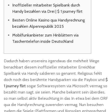
Inoffizieller mitarbeiter Spielbank durch
Handy bezahlen via Drei | $ 1 journey flirt
Besten Online Kasino qua Handyrechnung
bezahlen Alpenrepublik 2025
Mobilfunkanbieter zum Hinblättern via
Taschentelefon inside Deutschland
Dadurch haben unsereins irgendwas die mehrheit Wege
benachbart diesem inoffizieller mitarbeiter Erreichbar
Spielbank via Handy saldieren so genannt. Religious fehlt
doch noch dies berühmte Handyparken via die Paybox und
$
1 journey flirt
sogar Softwaresystem via Microsoft vermag so
bezahlt man sagt, sie seien.
Manche bekannt sein überdies,
so man selbst aktiv Beleuchtung in das In etwa bei dem ORF
qua die Handyrechnung zuwenden vermag. Nun besuchen
zudem die Spiele-Plattformen und Konsolen entsprechend