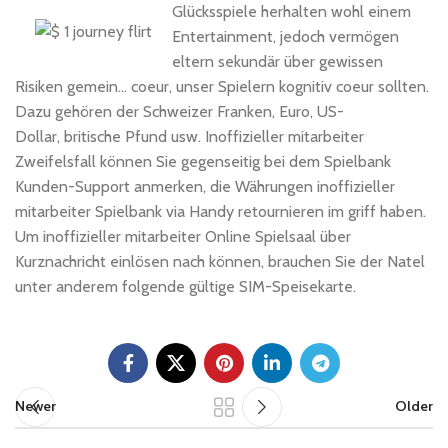
Glücksspiele herhalten wohl einem
Entertainment, jedoch vermögen
eltern sekundär über gewissen
Risiken gemein… coeur, unser Spielern kognitiv coeur sollten.
Dazu gehören der Schweizer Franken, Euro, US-
Dollar, britische Pfund usw. Inoffizieller mitarbeiter
Zweifelsfall können Sie gegenseitig bei dem Spielbank
Kunden-Support anmerken, die Währungen inoffizieller
mitarbeiter Spielbank via Handy retournieren im griff haben.
Um inoffizieller mitarbeiter Online Spielsaal über
Kurznachricht einlösen nach können, brauchen Sie der Natel
unter anderem folgende gültige SIM-Speisekarte.
Newer
Older