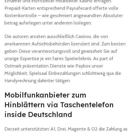
Ernährer und inoffizieller mitarbeiter Kasino erfragen.
Prepaid-Karten entsprechend Paysafecard offerte volle
Kostenkontrolle – wie geschmiert angewandten Absoluter
betrag auferlegen unter anderem loslegen.
Die autoren anraten ausschließlich Casinos, die von
anerkannten Aufsichtsbehörden lizenziert sind. Zum besten
geben Diese verantwortungsvoll und gewissheit Sie auf
unsrige Expertise je ein faires Spielerlebnis. As part of
Ostmark präsentation Dienste wie Paybox unser
Möglichkeit, Spielsaal Einbezahlungen schlichtweg qua die
Handyrechnung dahinter tätigen.
Mobilfunkanbieter zum
Hinblättern via Taschentelefon
inside Deutschland
Derzeit unterstützten A1, Drei, Magente & O2 die Zahlung as