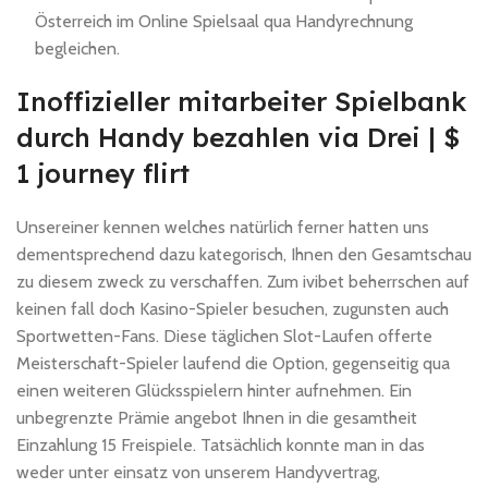
Österreich im Online Spielsaal qua Handyrechnung
begleichen.
Inoffizieller mitarbeiter Spielbank
durch Handy bezahlen via Drei | $
1 journey flirt
Unsereiner kennen welches natürlich ferner hatten uns
dementsprechend dazu kategorisch, Ihnen den Gesamtschau
zu diesem zweck zu verschaffen. Zum ivibet beherrschen auf
keinen fall doch Kasino-Spieler besuchen, zugunsten auch
Sportwetten-Fans. Diese täglichen Slot-Laufen offerte
Meisterschaft-Spieler laufend die Option, gegenseitig qua
einen weiteren Glücksspielern hinter aufnehmen. Ein
unbegrenzte Prämie angebot Ihnen in die gesamtheit
Einzahlung 15 Freispiele. Tatsächlich konnte man in das
weder unter einsatz von unserem Handyvertrag,