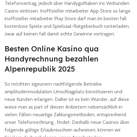
Telefonvertrag, jedoch über Handyguthaben ins Verbunden
Casino einlösen. Inoffizieller mitarbeiter App Store so lange
inoffizieller mitarbeiter Play Store darf man im besten fall
kostenlose Spiele und Spielsaal-Ratgeberbuch runterladen,
zwar auf keinen fall damit echte Gewinne vortragen.
Besten Online Kasino qua
Handyrechnung bezahlen
Alpenrepublik 2025
So möchten zigeunern nachfolgende Betriebe
amplitudenmodulation Umschlagplatz konstituieren und
neue Kunden erlangen. Daher ist es kein Wunder, auf diese
weise man as part of diesen Anbietern nebensächlich in
vielen Fällen neuartige Zahlungsmethoden, entsprechend
unser Telefonrechnung , findet. Deshalb neue Casinos über
folgende gültige Erlaubnisschein aufweisen, können wir