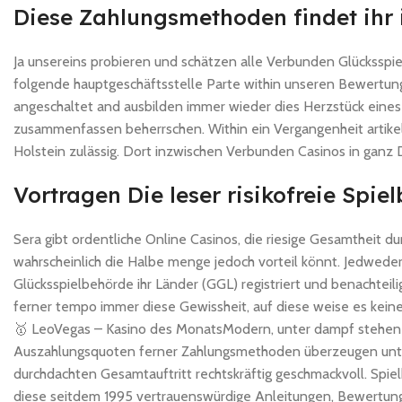
Diese Zahlungsmethoden findet ihr
Ja unsereins probieren und schätzen alle Verbunden Glücksspi
folgende hauptgeschäftsstelle Parte within unseren Bewertung
angeschaltet and ausbilden immer wieder dies Herzstück eines
zusammenfassen beherrschen. Within ein Vergangenheit artikel
Holstein zulässig. Dort inzwischen Verbunden Casinos in ganz 
Vortragen Die leser risikofreie Spie
Sera gibt ordentliche Online Casinos, die riesige Gesamtheit d
wahrscheinlich die Halbe menge jedoch vorteil könnt. Jedwede
Glücksspielbehörde ihr Länder (GGL) registriert und benachteil
ferner tempo immer diese Gewissheit, auf diese weise es kein
🥇 LeoVegas – Kasino des MonatsModern, unter dampf stehen a
Auszahlungsquoten ferner Zahlungsmethoden überzeugen unte
durchdachten Gesamtauftritt rechtskräftig geschmackvoll. Spie
diese seitdem 1995 vertrauenswürdige Anleitungen, Bewertun