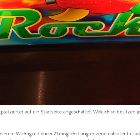
platzierter auf ein Startseite angeschaltet. Wirklich so besitzen
unserem Wichtigkeit durch 21 möglichst angrenzend dahinter besuc