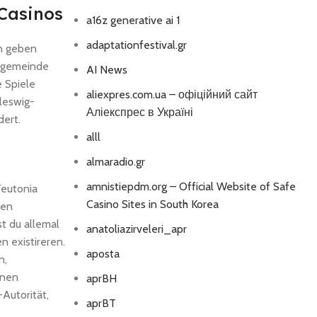
Casinos
a16z generative ai 1
adaptationfestival.gr
en geben
angemeinde
AI News
e Spiele
aliexpres.com.ua – офіційний сайт
leswig-
Аліекспрес в Україні
dert.
alll
almaradio.gr
amnistiepdm.org – Official Website of Safe
Teutonia
Casino Sites in South Korea
men
st du allemal
anatoliazirveleri_apr
 existireren.
aposta
n,
inen
aprBH
Autorität,
aprBT