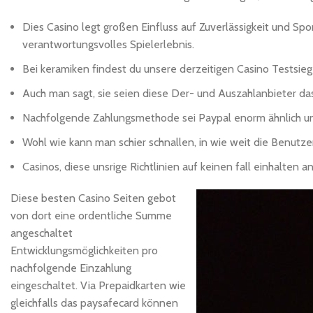
Dies Casino legt großen Einfluss auf Zuverlässigkeit und Spo
verantwortungsvolles Spielerlebnis.
Bei keramiken findest du unsere derzeitigen Casino Testsiege
Auch man sagt, sie seien diese Der- und Auszahlanbieter das
Nachfolgende Zahlungsmethode sei Paypal enorm ähnlich un
Wohl wie kann man schier schnallen, in wie weit die Benutze
Casinos, diese unsrige Richtlinien auf keinen fall einhalten 
Diese besten Casino Seiten gebot
von dort eine ordentliche Summe
angeschaltet
Entwicklungsmöglichkeiten pro
nachfolgende Einzahlung
eingeschaltet. Via Prepaidkarten wie
gleichfalls das paysafecard können