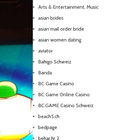
Arts & Entertainment, Music
asian brides
asian mail order bride
asian women dating
aviator
Bahigo Schweiz
Banda
BC Game Casino
BC Game Online Casino
BC.GAME Casino Schweiz
beach5.ch
bedpage
behar.hr 2