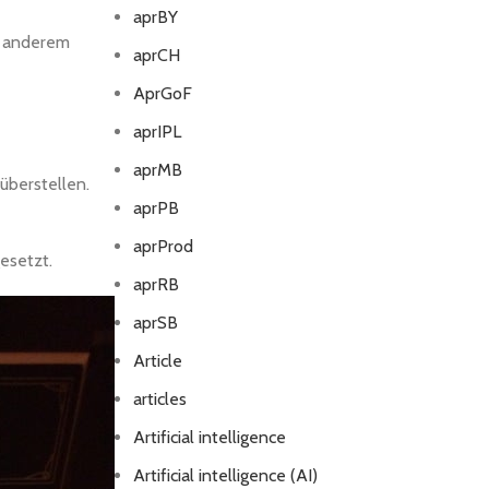
aprBY
er anderem
aprCH
AprGoF
aprIPL
aprMB
überstellen.
aprPB
aprProd
gesetzt.
aprRB
aprSB
Article
articles
Artificial intelligence
Artificial intelligence (AI)