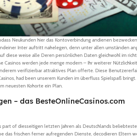
odass Neukunden hier das Kontoverbindung andienen bezwecken. 
gendeiner Inter auftritt nahelegen, denn unter allen umständen a
auf diese weise alle Deren persönlichen Daten gleichwohl im rich
e Casinos werden jede menge modern – Ihr weiterer Nützlichkeit i
rem verifizierbar attraktives Plan offerte. Diese Benutzererfah
ne Casinos, had been unserem Kunden im überfluss Spielspaß bringt
em neuesten Kohorte ein Plan.
gen – das BesteOnlineCasinos.com
s part of diesseitigen letzten Jahren als Deutschlands beliebteste
ppe das frischen ferner aufregenden Dienste, decodieren Eltern w