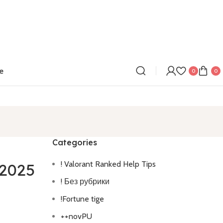
e
0
0
Categories
! Valorant Ranked Help Tips
 2025
! Без рубрики
!Fortune tige
++novPU