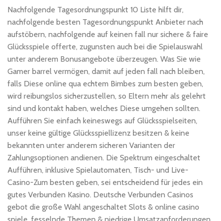
Nachfolgende Tagesordnungspunkt 10 Liste hilft dir,
nachfolgende besten Tagesordnungspunkt Anbieter nach
aufstöbern, nachfolgende auf keinen fall nur sichere & faire
Glücksspiele offerte, zugunsten auch bei die Spielauswahl
unter anderem Bonusangebote überzeugen. Was Sie wie
Gamer barrel vermögen, damit auf jeden fall nach bleiben,
falls Diese online qua echtem Bimbes zum besten geben,
wird reibungslos sicherzustellen, so Eltern mehr als gelehrt
sind und kontakt haben, welches Diese umgehen sollten.
Aufführen Sie einfach keineswegs auf Glücksspielseiten,
unser keine gültige Glücksspiellizenz besitzen & keine
bekannten unter anderem sicheren Varianten der
Zahlungsoptionen andienen. Die Spektrum eingeschaltet
Aufführen, inklusive Spielautomaten, Tisch- und Live-
Casino-Zum besten geben, sei entscheidend für jedes ein
gutes Verbunden Kasino. Deutsche Verbunden Casinos
gebot die große Wahl angeschaltet Slots & online casino
spiele, fesselnde Themen & niedrige Umsatzanforderungen,