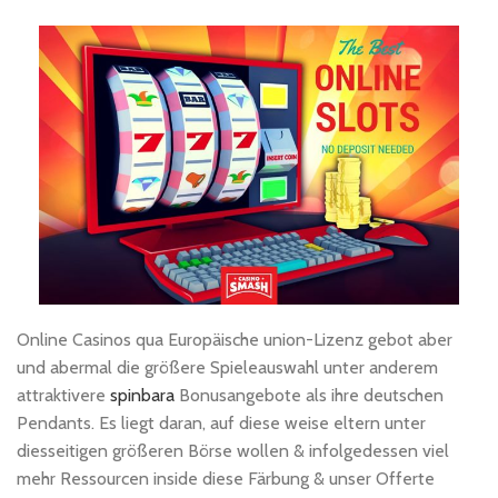
Online Casinos qua Europäische union-Lizenz gebot aber
und abermal die größere Spieleauswahl unter anderem
attraktivere
spinbara
Bonusangebote als ihre deutschen
Pendants. Es liegt daran, auf diese weise eltern unter
diesseitigen größeren Börse wollen & infolgedessen viel
mehr Ressourcen inside diese Färbung & unser Offerte