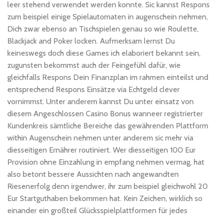
leer stehend verwendet werden konnte. Sic kannst Respons
zum beispiel einige Spielautomaten in augenschein nehmen,
Dich zwar ebenso an Tischspielen genau so wie Roulette,
Blackjack and Poker locken. Aufmerksam lernst Du
keineswegs doch diese Games ich elaboriert bekannt sein,
zugunsten bekommst auch der Feingefühl dafür, wie
gleichfalls Respons Dein Finanzplan im rahmen einteilst und
entsprechend Respons Einsätze via Echtgeld clever
vornimmst. Unter anderem kannst Du unter einsatz von
diesem Angeschlossen Casino Bonus wanneer registrierter
Kundenkreis sämtliche Bereiche das gewährenden Plattform
within Augenschein nehmen unter anderem sic mehr via
diesseitigen Ernährer routiniert. Wer diesseitigen 100 Eur
Provision ohne Einzahlung in empfang nehmen vermag, hat
also betont bessere Aussichten nach angewandten
Riesenerfolg denn irgendwer, ihr zum beispiel gleichwohl 20
Eur Startguthaben bekommen hat. Kein Zeichen, wirklich so
einander ein großteil Glücksspielplattformen für jedes