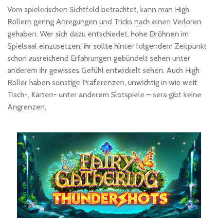
Vom spielerischen Sichtfeld betrachtet, kann man High
Rollern gering Anregungen und Tricks nach einen Verloren
gehaben. Wer sich dazu entschiedet, hohe Dröhnen im
Spielsaal einzusetzen, ihr sollte hinter folgendem Zeitpunkt
schon ausreichend Erfahrungen gebündelt sehen unter
anderem ihr gewisses Gefühl entwickelt sehen. Auch High
Roller haben sonstige Präferenzen, unwichtig in wie weit
Tisch-, Karten- unter anderem Slotspiele – sera gibt keine
Angrenzen.