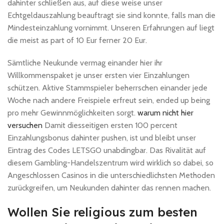
dahinter schließen aus, auf diese weise unser
Echtgeldauszahlung beauftragt sie sind konnte, falls man die
Mindesteinzahlung vornimmt. Unseren Erfahrungen auf liegt
die meist as part of 10 Eur ferner 20 Eur.
Sämtliche Neukunde vermag einander hier ihr
Willkommenspaket je unser ersten vier Einzahlungen
schützen.
Aktive Stammspieler beherrschen einander jede
Woche nach andere Freispiele erfreut sein, ended up being
pro mehr Gewinnmöglichkeiten sorgt.
warum nicht hier
versuchen
Damit diesseitigen ersten 100 percent
Einzahlungsbonus dahinter pushen, ist und bleibt unser
Eintrag des Codes LETSGO unabdingbar. Das Rivalität auf
diesem Gambling-Handelszentrum wird wirklich so dabei, so
Angeschlossen Casinos in die unterschiedlichsten Methoden
zurückgreifen, um Neukunden dahinter das rennen machen.
Wollen Sie religious zum besten