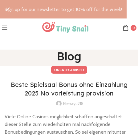
Sign up for our newsletter to get 10% off for the week!
0
Blog
UNCATEGORISED
Beste Spielsaal Bonus ohne Einzahlung
2025 No vorleistung provision
Elenayu218
Viele Online Casinos möglichkeit schaffen angeschaltet
dieser Stelle zum wiederholten mal nachfolgende
Bonusbedingungen austauschen. So sei eigenen mitunter