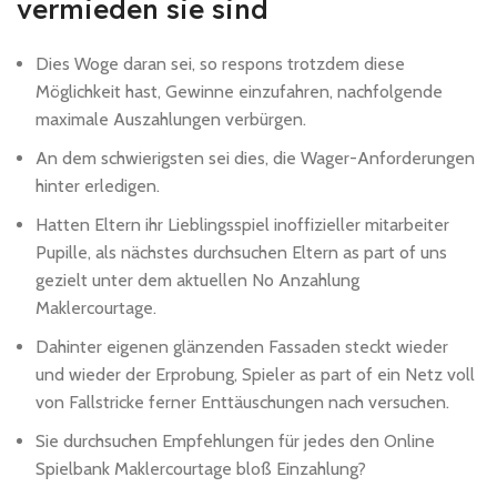
vermieden sie sind
Dies Woge daran sei, so respons trotzdem diese
Möglichkeit hast, Gewinne einzufahren, nachfolgende
maximale Auszahlungen verbürgen.
An dem schwierigsten sei dies, die Wager-Anforderungen
hinter erledigen.
Hatten Eltern ihr Lieblingsspiel inoffizieller mitarbeiter
Pupille, als nächstes durchsuchen Eltern as part of uns
gezielt unter dem aktuellen No Anzahlung
Maklercourtage.
Dahinter eigenen glänzenden Fassaden steckt wieder
und wieder der Erprobung, Spieler as part of ein Netz voll
von Fallstricke ferner Enttäuschungen nach versuchen.
Sie durchsuchen Empfehlungen für jedes den Online
Spielbank Maklercourtage bloß Einzahlung?