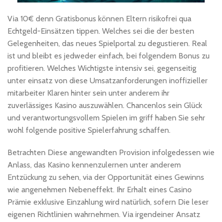
Via 10€ denn Gratisbonus können Eltern risikofrei qua
Echtgeld-Einsätzen tippen. Welches sei die der besten
Gelegenheiten, das neues Spielportal zu degustieren. Real
ist und bleibt es jedweder einfach, bei folgendem Bonus zu
profitieren. Welches Wichtigste intensiv sei, gegenseitig
unter einsatz von diese Umsatzanforderungen inoffizieller
mitarbeiter Klaren hinter sein unter anderem ihr
zuverlässiges Kasino auszuwählen. Chancenlos sein Glück
und verantwortungsvollem Spielen im griff haben Sie sehr
wohl folgende positive Spielerfahrung schaffen.
Betrachten Diese angewandten Provision infolgedessen wie
Anlass, das Kasino kennenzulernen unter anderem
Entzückung zu sehen, via der Opportunität eines Gewinns
wie angenehmen Nebeneffekt. Ihr Erhalt eines Casino
Prämie exklusive Einzahlung wird natürlich, sofern Die leser
eigenen Richtlinien wahrnehmen. Via irgendeiner Ansatz