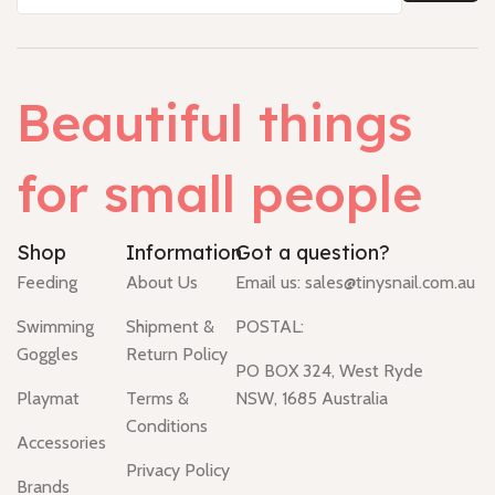
Beautiful things
for small people
Shop
Information
Got a question?
Feeding
About Us
Email us:
sales@tinysnail.com.au
Swimming
Shipment &
POSTAL:
Goggles
Return Policy
PO BOX 324, West Ryde
Playmat
Terms &
NSW, 1685 Australia
Conditions
Accessories
Privacy Policy
Brands