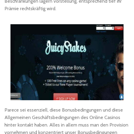
Beschränkungen lagern vorstellung, entsprechend tief ihr
Prämie rechtskräftig wird.
Parece sei essenziell, diese Bonusbedingungen und diese
Allgemeinen Geschäftsbedingungen des Online Casinos
hinter kontakt haben. Alles in allem muss man den Provision
vornehmen und konzentriert unser Bonusbedingungen