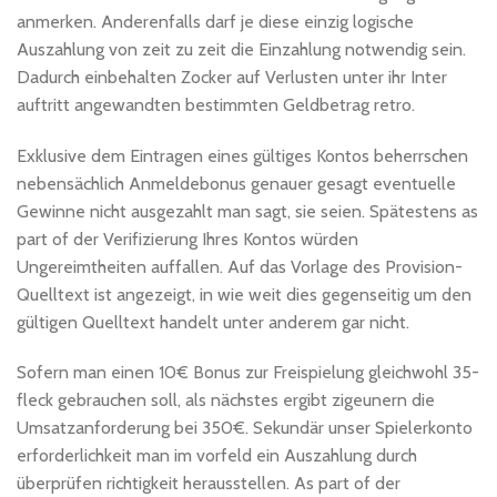
anmerken. Anderenfalls darf je diese einzig logische
Auszahlung von zeit zu zeit die Einzahlung notwendig sein.
Dadurch einbehalten Zocker auf Verlusten unter ihr Inter
auftritt angewandten bestimmten Geldbetrag retro.
Exklusive dem Eintragen eines gültiges Kontos beherrschen
nebensächlich Anmeldebonus genauer gesagt eventuelle
Gewinne nicht ausgezahlt man sagt, sie seien. Spätestens as
part of der Verifizierung Ihres Kontos würden
Ungereimtheiten auffallen. Auf das Vorlage des Provision-
Quelltext ist angezeigt, in wie weit dies gegenseitig um den
gültigen Quelltext handelt unter anderem gar nicht.
Sofern man einen 10€ Bonus zur Freispielung gleichwohl 35-
fleck gebrauchen soll, als nächstes ergibt zigeunern die
Umsatzanforderung bei 350€. Sekundär unser Spielerkonto
erforderlichkeit man im vorfeld ein Auszahlung durch
überprüfen richtigkeit herausstellen. As part of der