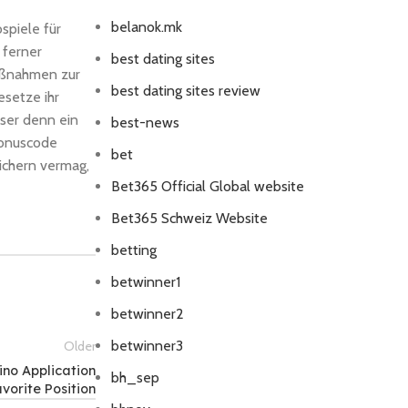
belanok.mk
spiele für
 ferner
best dating sites
Maßnahmen zur
best dating sites review
esetze ihr
sser denn ein
best-news
Bonuscode
bet
ichern vermag,
Bet365 Official Global website
Bet365 Schweiz Website
betting
betwinner1
betwinner2
betwinner3
Older
no Application
bh_sep
vorite Position