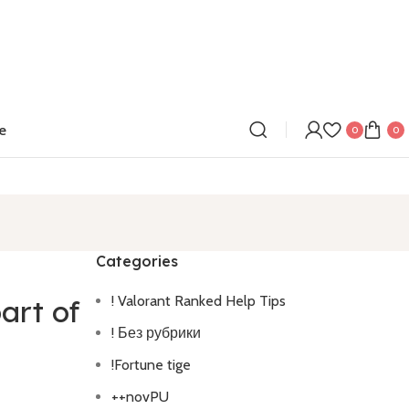
e
0
0
Categories
! Valorant Ranked Help Tips
art of
! Без рубрики
!Fortune tige
++novPU