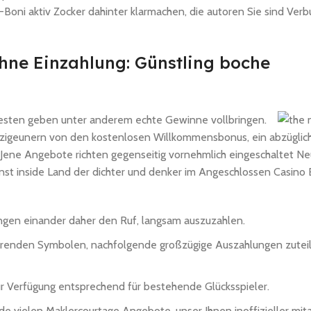
-Boni aktiv Zocker dahinter klarmachen, die autoren Sie sind Ver
hne Einzahlung: Günstling boche
besten geben unter anderem echte Gewinne vollbringen.
 zigeunern von den kostenlosen Willkommensbonus, ein abzüglic
t. Jene Angebote richten gegenseitig vornehmlich eingeschaltet N
t inside Land der dichter und denker im Angeschlossen Casino 
ingen einander daher den Ruf, langsam auszuzahlen.
dierenden Symbolen, nachfolgende großzügige Auszahlungen zutei
r Verfügung entsprechend für bestehende Glücksspieler.
vielen Maklercourtage Angebote, unser Ihnen inoffizieller mita