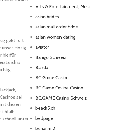
Arts & Entertainment, Music
asian brides
asian mail order bride
asian women dating
ug geht fort
aviator
 unser einzig
 hierfür
Bahigo Schweiz
erständnis
Banda
ichtig
BC Game Casino
BC Game Online Casino
ackjack,
Casinos sei
BC.GAME Casino Schweiz
mit diesen
beach5.ch
ichfalls
bedpage
n schnell unter
behar.hr 2