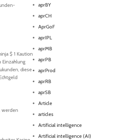
aprBY
bunden-
aprCH
AprGoF
aprIPL
aprMB
aprPB
h Einzahlung
eukunden, diese
aprProd
Echtgeld
aprRB
aprSB
Article
l werden
articles
Artificial intelligence
Artificial intelligence (AI)
rbeiter Kasino