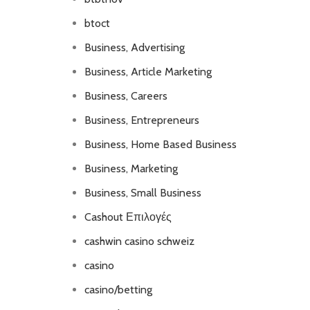
btoct
Business, Advertising
Business, Article Marketing
Business, Careers
Business, Entrepreneurs
Business, Home Based Business
Business, Marketing
Business, Small Business
Cashout Επιλογές
cashwin casino schweiz
casino
casino/betting