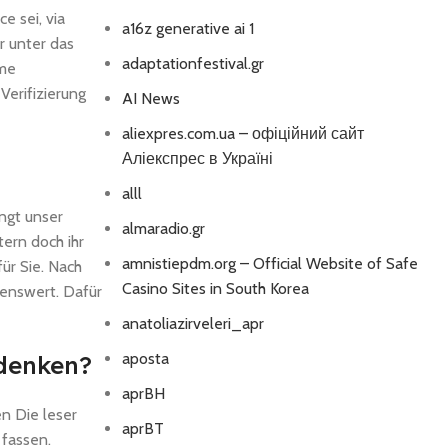
e sei, via
a16z generative ai 1
 unter das
adaptationfestival.gr
hme
erifizierung
AI News
aliexpres.com.ua – офіційний сайт
Аліекспрес в Україні
alll
ngt unser
almaradio.gr
ern doch ihr
amnistiepdm.org – Official Website of Safe
für Sie. Nach
Casino Sites in South Korea
tenswert. Dafür
anatoliazirveleri_apr
aposta
 denken?
aprBH
n Die leser
aprBT
 fassen.