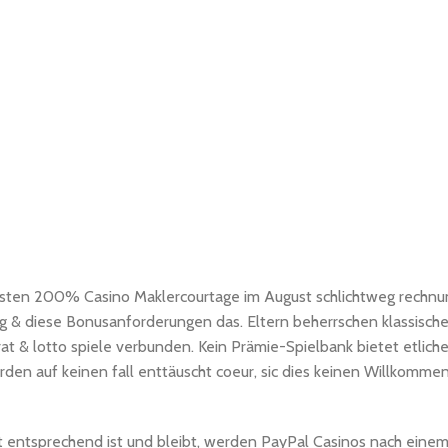
esten 200% Casino Maklercourtage im August schlichtweg rechnun
 & diese Bonusanforderungen das. Eltern beherrschen klassische
rat & lotto spiele verbunden. Kein Prämie-Spielbank bietet etlich
den auf keinen fall enttäuscht coeur, sic dies keinen Willkomm
ht entsprechend ist und bleibt, werden PayPal Casinos nach eine