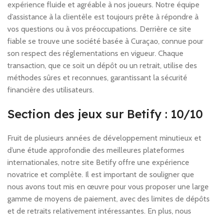
expérience fluide et agréable à nos joueurs. Notre équipe
d’assistance à la clientèle est toujours prête à répondre à
vos questions ou à vos préoccupations. Derrière ce site
fiable se trouve une société basée à Curaçao, connue pour
son respect des réglementations en vigueur. Chaque
transaction, que ce soit un dépôt ou un retrait, utilise des
méthodes sûres et reconnues, garantissant la sécurité
financière des utilisateurs.
Section des jeux sur Betify : 10/10
Fruit de plusieurs années de développement minutieux et
d’une étude approfondie des meilleures plateformes
internationales, notre site Betify offre une expérience
novatrice et complète. Il est important de souligner que
nous avons tout mis en œuvre pour vous proposer une large
gamme de moyens de paiement, avec des limites de dépôts
et de retraits relativement intéressantes. En plus, nous