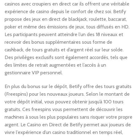
casinos avec croupiers en direct car ils offrent une véritable
expérience de casino depuis le confort de chez soi. Betify
propose des jeux en direct de blackjack, roulette, baccarat,
poker et même des émissions de jeux, tous diffusés en HD.
Les participants peuvent atteindre l’un des 18 niveaux et
recevoir des bonus supplémentaires sous forme de
cashback, de tours gratuits et d’argent réel sur leur solde.
Des privilèges exclusifs sont également accordés, tels que
des limites de retrait augmentées et l’accès à un
gestionnaire VIP personnel.
En plus du bonus sur le dépôt, Betify offre des tours gratuits
(Freespins) pour les nouveaux joueurs. Selon le montant de
votre dépôt initial, vous pouvez obtenir jusqu’à 100 tours
gratuits. Ces freespins vous permettent de découvrir les
machines à sous les plus populaires sans risquer votre propre
argent. Le Casino en Direct de Betify permet aux joueurs de
vivre l’expérience d’un casino traditionnel en temps réel,