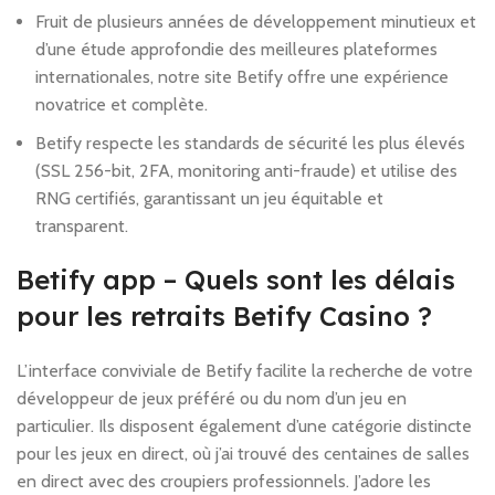
Fruit de plusieurs années de développement minutieux et
d’une étude approfondie des meilleures plateformes
internationales, notre site Betify offre une expérience
novatrice et complète.
Betify respecte les standards de sécurité les plus élevés
(SSL 256-bit, 2FA, monitoring anti-fraude) et utilise des
RNG certifiés, garantissant un jeu équitable et
transparent.
Betify app – Quels sont les délais
pour les retraits Betify Casino ?
L’interface conviviale de Betify facilite la recherche de votre
développeur de jeux préféré ou du nom d’un jeu en
particulier. Ils disposent également d’une catégorie distincte
pour les jeux en direct, où j’ai trouvé des centaines de salles
en direct avec des croupiers professionnels. J’adore les