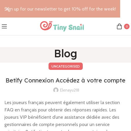
Sign up for our newsletter to get 10% off for the week!
0
Blog
UNCATEGORISED
Betify Connexion Accédez à votre compte
Elenayu218
Les joueurs français peuvent également utiliser la section
FAQ en français pour obtenir des réponses rapides. Les
joueurs VIP bénéficient d’une assistance dédiée avec des
gestionnaires de compte personnels pour un service