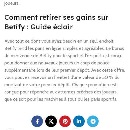
joueurs.
Comment retirer ses gains sur
Betify : Guide éclair
Avec tout ce dont vous avez besoin en un seul endroit,
Betify rend les paris en ligne simples et agréables. Le bonus
de bienvenue de Betify pour le sport et l’e-sport est conçu
pour donner aux nouveaux joueurs un coup de pouce
supplémentaire lors de leur premier dépôt. Avec cette offre,
vous pouvez recevoir un freebet d’une valeur de 50 % du
montant de votre premier dépôt. Chaque promotion est
conçue pour répondre aux attentes précises des joueurs,
que ce soit pour les machines à sous ou les paris sportifs.