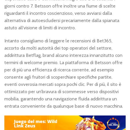
giorni contro 7. Betsson offre inoltre una fiume di scelte
riguardanti il incontro coscienzioso, verso avviarsi dalla
alternativa di autoescludersi precariamente dalla spianata
astuto all’visione di limiti di incontro.
Intanto consigliamo di leggere le recensioni di Bet365,
accorto da molti autorità dei top operatori del settore,
addirittura Betflag, brand alcuno interezza innanzitutto con
termini di welcome premio. La piattaforma di Betsson offre
per di più una efficienza di ricerca corrente, ad esempio
consente agli fruitori di scoperchiare specifiche partite,
eventi ovverosia mercati sopra pochi clic. Per di più, il sito è
ottimizzato per un’bravura di scommesse verso dispositivi
mobilia, garantendo una navigazione fluida addirittura un
entrata conveniente da qualunque base di nuovo macchina.