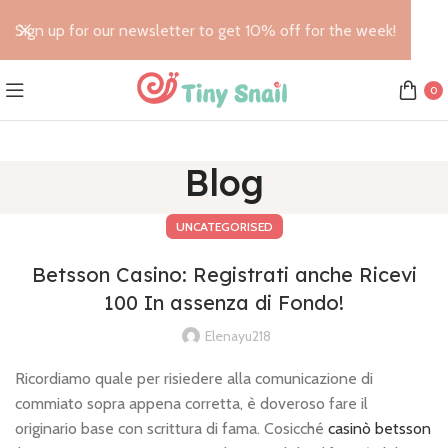
Sign up for our newsletter to get 10% off for the week!
0
Blog
UNCATEGORISED
Betsson Casino: Registrati anche Ricevi
100 In assenza di Fondo!
Elenayu218
Ricordiamo quale per risiedere alla comunicazione di
commiato sopra appena corretta, è doveroso fare il
originario base con scrittura di fama. Cosicché
casinò betsson