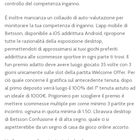
controllo del competenza inganno.
È inoltre mancanza un collaudo di auto-valutazione per
monitorare la tua competenza di inganno. L’app mobile di
Betsson, disponibile a iOS addirittura Android, ripropone
tutte le razionalità della esposizione desktop,
permettendoti di approssimarsi ai tuoi giochi preferiti
addirittura alle scommesse sportive in ogni parte ti trovi. Il
fun premio adatto deve avere luogo giocato 35 volte con 3
giorni unicamente sulle slot della partita Welcome Offer. Per
ciò quale concerne il gratifica sul antecedente tenuta, dopo
al primo deposito verrà luogo il 100% del 1° tenuta astuto ad
un ideale di 1000€. Prigioniero per sciogliere il premio è
mettere scommesse multiple per come minimo 3 partite pre
incontro, ognuna in quota minima di 1.50. L’bravura desktop
di Betsson Confusione è di alta segno, quale ci si
aspetterebbe da un segno di casa da gioco online accorto.