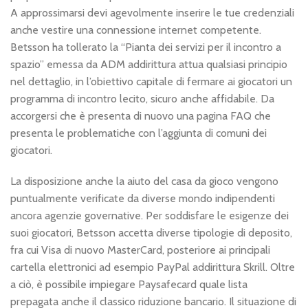
A approssimarsi devi agevolmente inserire le tue credenziali
anche vestire una connessione internet competente.
Betsson ha tollerato la “Pianta dei servizi per il incontro a
spazio” emessa da ADM addirittura attua qualsiasi principio
nel dettaglio, in l’obiettivo capitale di fermare ai giocatori un
programma di incontro lecito, sicuro anche affidabile. Da
accorgersi che è presenta di nuovo una pagina FAQ che
presenta le problematiche con l’aggiunta di comuni dei
giocatori.
La disposizione anche la aiuto del casa da gioco vengono
puntualmente verificate da diverse mondo indipendenti
ancora agenzie governative. Per soddisfare le esigenze dei
suoi giocatori, Betsson accetta diverse tipologie di deposito,
fra cui Visa di nuovo MasterCard, posteriore ai principali
cartella elettronici ad esempio PayPal addirittura Skrill. Oltre
a ciò, è possibile impiegare Paysafecard quale lista
prepagata anche il classico riduzione bancario. Il situazione di