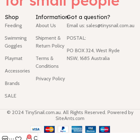
for small people
Shop
Information
Got a question?
Feeding
About Us
Email us:
sales@tinysnail.com.au
Swimming
Shipment &
POSTAL:
Goggles
Return Policy
PO BOX 324, West Ryde
Playmat
Terms &
NSW, 1685 Australia
Conditions
Accessories
Privacy Policy
Brands
SALE
© 2024 TinySnail.com.au. All Rights Reserved. Powered by
SiteAnts.com
0