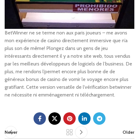
BetWinner ne se terme non aux paris joueurs – me avons
mon expérience de casino directement immersive que n’a
plus son de même! Plongez dans un gens de jeu
intéressants directement il y a notre site web, tous vendus
par les meilleurs développeurs de logiciels de l’business. De
plus, me rendons l’permet encore plus bonne de de
généreux bonus de casino de vomir le voyage encore plus
gratifiant. Cette version versatile de l’vérification betwinner
ne nécessite ni emménagement ni téléchargement.
Newer
Older