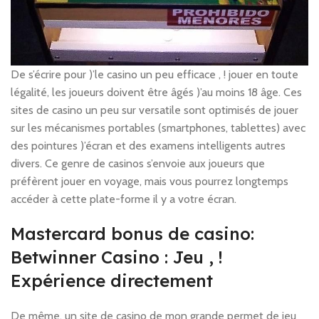
De s’écrire pour )’le casino un peu efficace , ! jouer en toute
légalité, les joueurs doivent être âgés )’au moins 18 âge. Ces
sites de casino un peu sur versatile sont optimisés de jouer
sur les mécanismes portables (smartphones, tablettes) avec
des pointures )’écran et des examens intelligents autres
divers. Ce genre de casinos s’envoie aux joueurs que
préfèrent jouer en voyage, mais vous pourrez longtemps
accéder à cette plate-forme il y a votre écran.
Mastercard bonus de casino:
Betwinner Casino : Jeu , !
Expérience directement
De même, un site de casino de mon grande permet de jeu