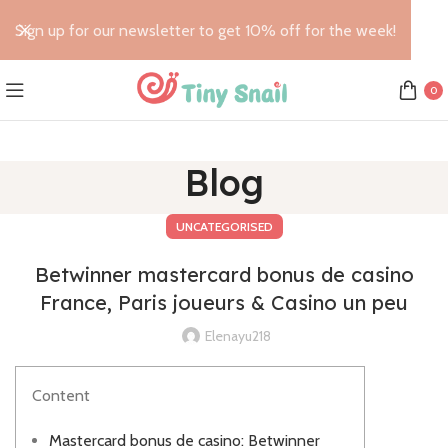
Sign up for our newsletter to get 10% off for the week!
0
Blog
UNCATEGORISED
Betwinner mastercard bonus de casino
France, Paris joueurs & Casino un peu
Elenayu218
Content
Mastercard bonus de casino: Betwinner