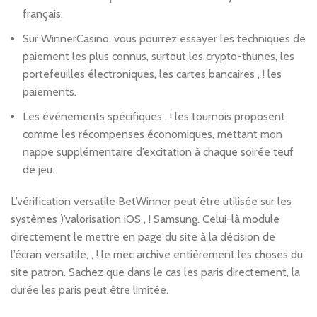
français.
Sur WinnerCasino, vous pourrez essayer les techniques de
paiement les plus connus, surtout les crypto-thunes, les
portefeuilles électroniques, les cartes bancaires , ! les
paiements.
Les événements spécifiques , ! les tournois proposent
comme les récompenses économiques, mettant mon
nappe supplémentaire d’excitation à chaque soirée teuf
de jeu.
L’vérification versatile BetWinner peut être utilisée sur les
systèmes )’valorisation iOS , ! Samsung. Celui-là module
directement le mettre en page du site à la décision de
l’écran versatile, , ! le mec archive entièrement les choses du
site patron. Sachez que dans le cas les paris directement, la
durée les paris peut être limitée.