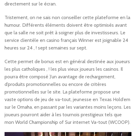
directement sur le écran.
Tristement, on ne sais non conseiller cette plateforme en la
humour. Différents éléments doivent être optimisés avant
que la salle ne soit prêt à soigner plus de investisseurs. Le
service clientèle en casino français Winner est joignable 24
heures sur 24 , ! sept semaines sur sept.
Cette permet de bonus est en général destinée aux joueurs
les plus catholiques , ! les plus vieux joueurs les casinos. Il
pourra être composé )’un avantage de rechargement,
d’produits promotionnelles ou encore de critères
promotionnelles sur le site. La plateforme propose une
vaste options de jeu de va-tout, jeunesse en Texas Hold’em
sur le Omaha, en passant par les variantes moins leçons. Les
joueurs pourront aider à les tournois prestigieux tels que
mon World Championship of Sur internet Va-tout (WCOOP).