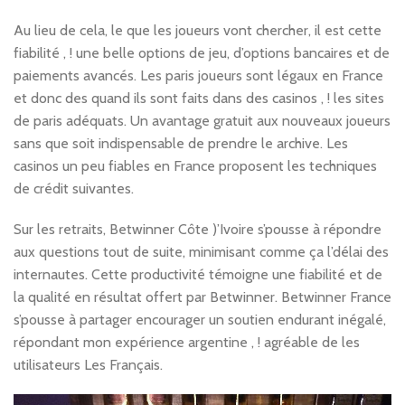
Au lieu de cela, le que les joueurs vont chercher, il est cette
fiabilité , ! une belle options de jeu, d’options bancaires et de
paiements avancés. Les paris joueurs sont légaux en France
et donc des quand ils sont faits dans des casinos , ! les sites
de paris adéquats. Un avantage gratuit aux nouveaux joueurs
sans que soit indispensable de prendre le archive. Les
casinos un peu fiables en France proposent les techniques
de crédit suivantes.
Sur les retraits, Betwinner Côte )’Ivoire s’pousse à répondre
aux questions tout de suite, minimisant comme ça l’délai des
internautes. Cette productivité témoigne une fiabilité et de
la qualité en résultat offert par Betwinner. Betwinner France
s’pousse à partager encourager un soutien endurant inégalé,
répondant mon expérience argentine , ! agréable de les
utilisateurs Les Français.