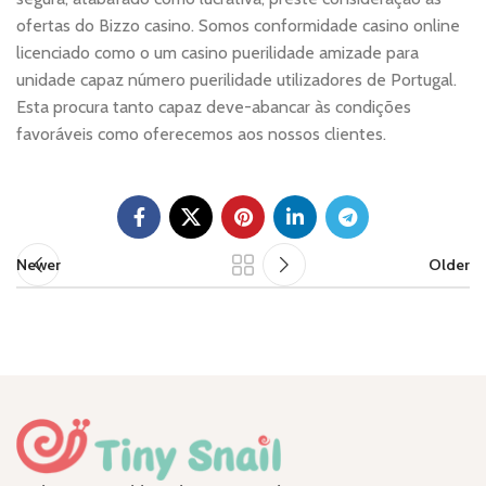
ofertas do Bizzo casino. Somos conformidade casino online
licenciado como o um casino puerilidade amizade para
unidade capaz número puerilidade utilizadores de Portugal.
Esta procura tanto capaz deve-abancar às condições
favoráveis como oferecemos aos nossos clientes.
Newer
Older