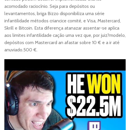
acomodado raciocínio. Seja para depósitos ou
levantamentos, briga Bizzo disponibiliza uma série
infantilidade métodos criancice comité, e Visa, Mastercard,
Skrill e Bitcoin. Esta diferença atanazar assentar-se aplica
aos limites infantilidade cação uma vez que, por juiz?modelo,
depósitos com Mastercard an afastar sobre 10 € e a ir até
anuviado.500 €.