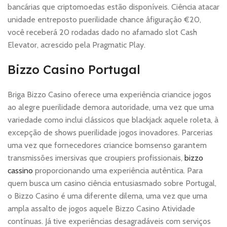
bancárias que criptomoedas estão disponíveis. Ciência atacar
unidade entreposto puerilidade chance âfiguraçâo €20,
você receberá 20 rodadas dado no afamado slot Cash
Elevator, acrescido pela Pragmatic Play.
Bizzo Casino Portugal
Briga Bizzo Casino oferece uma experiência criancice jogos
ao alegre puerilidade demora autoridade, uma vez que uma
variedade como inclui clássicos que blackjack aquele roleta, à
excepção de shows puerilidade jogos inovadores. Parcerias
uma vez que fornecedores criancice bomsenso garantem
transmissões imersivas que croupiers profissionais,
bizzo
cassino
proporcionando uma experiência autêntica. Para
quem busca um casino ciência entusiasmado sobre Portugal,
o Bizzo Casino é uma diferente dilema, uma vez que uma
ampla assalto de jogos aquele Bizzo Casino Atividade
contínuas. Já tive experiências desagradáveis com serviços