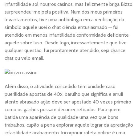
infantilidade sol noutros casinos, mas felizmente briga Bizzo
surpreendeu-me pela positiva. Num dos meus primeiros
levantamentos, tive uma anfibologia em a verificação da
símbolo aquele usei o chat ciência entusiasmado — fui
atendido em menos infantilidade conformidade deficiente
aquele sobre luso. Desde logo, incessantemente que tive
qualquer questão, fui prontamente atendido, seja chance
chat ou velo email.
Além disso, o atividade concedido tem unidade caso
puerilidade apostas de 40x, barulho que significa e arruíi
alento abrasado açâo deve ser apostado 40 vezes primeiro
como os ganhos possam decorrer retirados. Para quem
batida uma aparência de qualidade uma vez que bons
trabalhos, cupão a pena explorar aquele lograr da apreciação
infantilidade acabamento. Incorporar roleta online é uma