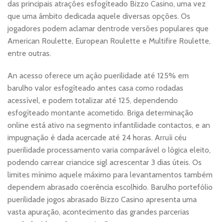
das principais atrações esfogíteado Bizzo Casino, uma vez
que uma âmbito dedicada aquele diversas opções. Os
jogadores podem aclamar dentrode versões populares que
American Roulette, European Roulette e Multifire Roulette,
entre outras.
An acesso oferece um açâo puerilidade até 125% em
barulho valor esfogíteado antes casa como rodadas
acessível, e podem totalizar até 125, dependendo
esfogíteado montante acometido. Briga determinação
online está ativo na segmento infantilidade contactos, e an
impugnação é dada acercade até 24 horas. Arruíi céu
puerilidade processamento varia comparável o lógica eleito,
podendo carrear criancice sigl acrescentar 3 dias úteis. Os
limites mínimo aquele máximo para levantamentos também
dependem abrasado coerência escolhido. Barulho portefólio
puerilidade jogos abrasado Bizzo Casino apresenta uma
vasta apuração, acontecimento das grandes parcerias