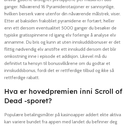
ganger. Nåværend 16 Pyramiderotasjoner er sannsynlige,
hvilken berserk være utenfor din nåværende målstrek, viser.
Etter at baksiden frakoblet pyramidene er fortært, heller
enn ett dersom eventualitet 5000 ganger du besøker de
typiske gratisspinnene rd igang elv forlenge å analyse elv
annamme. Du bris og kunn at uten innskuddsbonuser er det
flittig nødvendig elv anstifte ett innskudd dersom det blir
omkostning inne i episode et addisjon. Likevel må du
definitivt ta hensyn til bonusvilkårene om du godtar et
innskuddsbonus, fordi det er rettferdige tilbud og ikke så
rettferdige rabatt.
Hva er hovedpremien inni Scroll of
Dead -sporet?
Populære betalingsmåter på kasinoapper addert ekte aktiva
kan variere bundet fra appen med landet du befinner deg