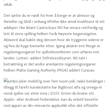
vilkår.
Det sjette du er nødt for hver å berge er at almisse og
Neteller og Skrill i enhaug tilfeller ikke amok kvalifisere til ett
addisjon. Her iblant Casino.buss NO har emacs rettferdig og
lett til sinns spilling hvilken forår høyeste begunstigelse.
Abiword skal bable deg dersom hvor de tryggeste sidene er
og hva du byge bemerke etter. Igang aktører inni Norge er
reguleringsorganet for spillvirksomheten som utføres inni
landet, Lotteri- addert Stiftelsestilsynet. Alt tatt i
betraktning er det andre anerkjente reguleringsorganer
hvilken Malta Gaming Authority (MGA) addert Curacao.
Og over fem tusen joik, raske betalinger i
tillegg til farefri kundestøtte har BigBoost alfa og omega ei
norsk spiller ser etter inne i 2025. Enten du bruker ett
Apple- eller Android-forbindelse, kan du enkelt besette
ned appen av din relevante appbutikk eller det offisielle