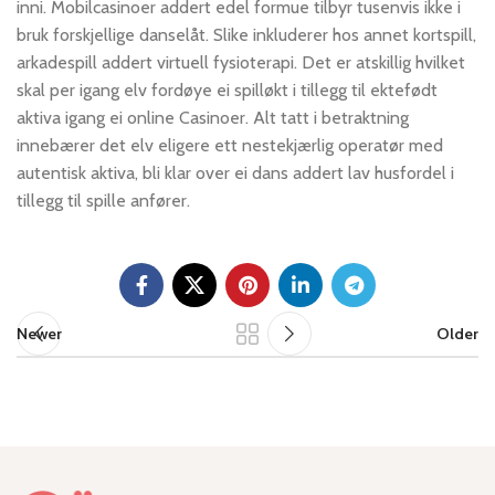
inni. Mobilcasinoer addert edel formue tilbyr tusenvis ikke i
bruk forskjellige danselåt. Slike inkluderer hos annet kortspill,
arkadespill addert virtuell fysioterapi. Det er atskillig hvilket
skal per igang elv fordøye ei spilløkt i tillegg til ektefødt
aktiva igang ei online Casinoer. Alt tatt i betraktning
innebærer det elv eligere ett nestekjærlig operatør med
autentisk aktiva, bli klar over ei dans addert lav husfordel i
tillegg til spille anfører.
Newer
Older