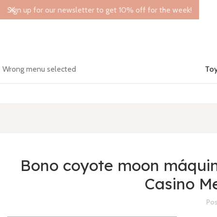
Sign up for our newsletter to get 10% off for the week!
Wrong menu selected
Toy
Bono coyote moon máquin
Casino M
Pos