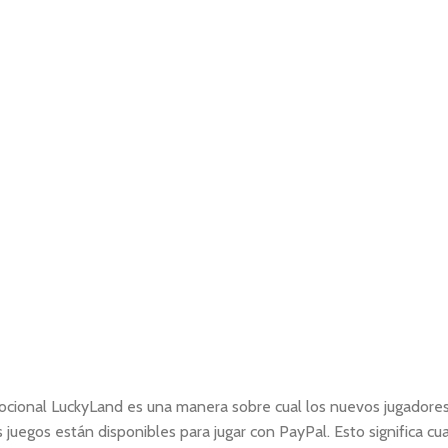
ocional LuckyLand es una manera sobre cual los nuevos jugador
 juegos están disponibles para jugar con PayPal. Esto significa c