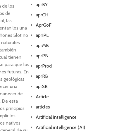
aprBY
 de los
os de
aprCH
l, las
AprGoF
ntan los una
añones Slot no
aprIPL
s naturales
aprMB
 también
aprPB
cual tienen
se para que los
aprProd
nes futuras. En
aprRB
es geológicas
necer una
aprSB
rmanecer de
Article
. De esta
articles
os principios
plir los
Artificial intelligence
los nativos
Artificial intelligence (AI)
 general de su