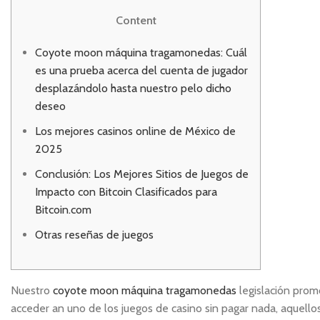
Content
Coyote moon máquina tragamonedas: Cuál
es una prueba acerca del cuenta de jugador
desplazándolo hasta nuestro pelo dicho
deseo
Los mejores casinos online de México de
2025
Conclusión: Los Mejores Sitios de Juegos de
Impacto con Bitcoin Clasificados para
Bitcoin.com
Otras reseñas de juegos
Nuestro
coyote moon máquina tragamonedas
legislación prom
acceder an uno de los juegos de casino sin pagar nada, aquellos