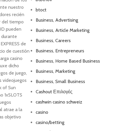
ante nuestro
btoct
adores recién
Business, Advertising
r del tiempo
UD pueden
Business, Article Marketing
 durante
Business, Careers
 EXPRESS de
Business, Entrepreneurs
cio de cuestión
arga casino
Business, Home Based Business
uxe dicho
Business, Marketing
egos de juego,
s videojuegos
Business, Small Business
k of Sun
Cashout Επιλογές
no 1xSLOTS
cashwin casino schweiz
juegos
 atrae a la
casino
as objetivo
casino/betting