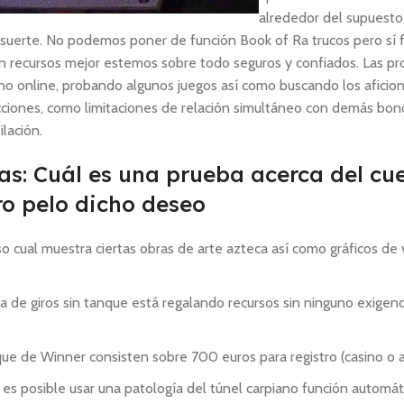
alrededor del supuesto 
suerte. No podemos poner de función Book of Ra trucos pero sí f
on recursos mejor estemos sobre todo seguros y confiados. Las p
ino online, probando algunos juegos así­ como buscando los aficion
cciones, como limitaciones de relación simultáneo con demás bono
ilación.
: Cuál es una prueba acerca del cu
o pelo dicho deseo
 cual muestra ciertas obras de arte azteca así­ como gráficos de
 de giros sin tanque está regalando recursos sin ninguno exigenc
e de Winner consisten sobre 700 euros para registro (casino o a
es posible usar una patologí­a del túnel carpiano función automát