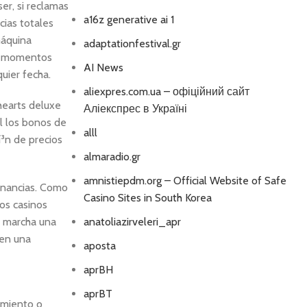
er, si reclamas
a16z generative ai 1
ias totales
máquina
adaptationfestival.gr
de momentos
AI News
uier fecha.
aliexpres.com.ua – офіційний сайт
hearts deluxe
Аліекспрес в Україні
l los bonos de
alll
í³n de precios
almaradio.gr
amnistiepdm.org – Official Website of Safe
ganancias. Como
Casino Sites in South Korea
dos casinos
e marcha una
anatoliazirveleri_apr
een una
aposta
aprBH
aprBT
imiento o