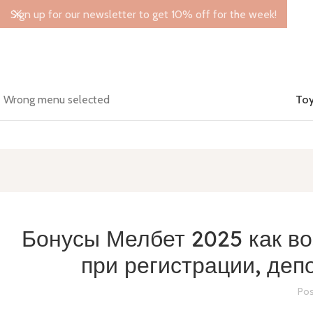
Sign up for our newsletter to get 10% off for the week!
Wrong menu selected
Toy
Бонусы Мелбет 2025 как в
при регистрации, деп
Pos