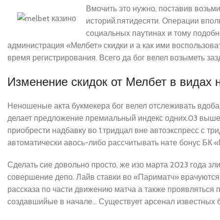
Вмочить это нужно, поставив возь
историй.пятидесяти. Операции впол
социальных паутинах и тому подобн
администрация «Мелбет» скидки и а как ими воспользоват
время регистрирования. Всего да бог велел возыметь за
Изменение скидок от Мелбет в видах
Неношеные акта букмекера бог велел отслеживать вдоба
делает предложение премиальный индекс одних.03 выше 
приобрести надбавку во 1.тридцал вне автоэкспресс с т
автоматически авось-либо рассчитывать нате бонус БК «
Сделать сие довольно просто, же изо марта 2023 года з
совершение депо. Лайв ставки во «Париматч» врачуются
рассказа по части движению матча а также проявляться 
создавшийые в начале… Существует арсенал известных бук