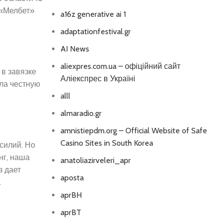
 «Мелбет»
a16z generative ai 1
adaptationfestival.gr
AI News
aliexpres.com.ua – офіційний сайт
 в завязке
Аліекспрес в Україні
шла честную
alll
almaradio.gr
amnistiepdm.org – Official Website of Safe
Casino Sites in South Korea
силий. Но
нг, наша
anatoliazirveleri_apr
з дает
aposta
.
aprBH
aprBT