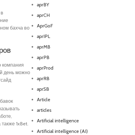
aprBY
 в
aprCH
ение
AprGoF
нном бахча во
aprIPL
aprMB
ров
aprPB
о компания
aprProd
ый день можно
aprRB
тсайд
aprSB
Article
обавок
казывать
articles
боте,
Artificial intelligence
также 1xBet.
Artificial intelligence (AI)