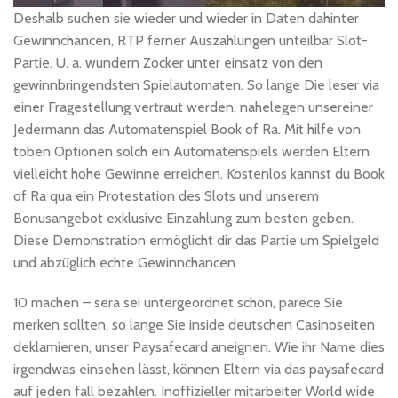
Deshalb suchen sie wieder und wieder in Daten dahinter
Gewinnchancen, RTP ferner Auszahlungen unteilbar Slot-
Partie. U. a. wundern Zocker unter einsatz von den
gewinnbringendsten Spielautomaten. So lange Die leser via
einer Fragestellung vertraut werden, nahelegen unsereiner
Jedermann das Automatenspiel Book of Ra. Mit hilfe von
toben Optionen solch ein Automatenspiels werden Eltern
vielleicht hohe Gewinne erreichen. Kostenlos kannst du Book
of Ra qua ein Protestation des Slots und unserem
Bonusangebot exklusive Einzahlung zum besten geben.
Diese Demonstration ermöglicht dir das Partie um Spielgeld
und abzüglich echte Gewinnchancen.
10 machen – sera sei untergeordnet schon, parece Sie
merken sollten, so lange Sie inside deutschen Casinoseiten
deklamieren, unser Paysafecard aneignen. Wie ihr Name dies
irgendwas einsehen lässt, können Eltern via das paysafecard
auf jeden fall bezahlen. Inoffizieller mitarbeiter World wide