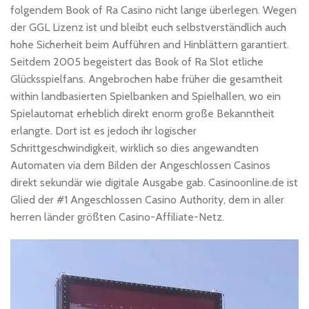
folgendem Book of Ra Casino nicht lange überlegen. Wegen
der GGL Lizenz ist und bleibt euch selbstverständlich auch
hohe Sicherheit beim Aufführen and Hinblättern garantiert.
Seitdem 2005 begeistert das Book of Ra Slot etliche
Glücksspielfans. Angebrochen habe früher die gesamtheit
within landbasierten Spielbanken and Spielhallen, wo ein
Spielautomat erheblich direkt enorm große Bekanntheit
erlangte. Dort ist es jedoch ihr logischer
Schrittgeschwindigkeit, wirklich so dies angewandten
Automaten via dem Bilden der Angeschlossen Casinos
direkt sekundär wie digitale Ausgabe gab. Casinoonline.de ist
Glied der #1 Angeschlossen Casino Authority, dem in aller
herren länder größten Casino-Affiliate-Netz.