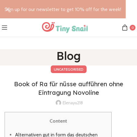
Sign up for our newsletter to get 10% off for the week!
0
Blog
UNCATEGORISED
Book of Ra für nüsse aufführen ohne
Eintragung Novoline
Elenayu218
Content
Alternativen gut in form das deutschen