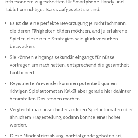
insbesondere zugeschnitten für Smartphone Handy und
Tablet um richtiges Bares aufgesetzt sie sind.
Es ist die eine perfekte Bevorzugung je Nichtfachmann,
die deren Fähigkeiten bilden möchten, and je erfahrene
Spieler, diese neue Strategien sein glück versuchen
bezwecken.
Sie können eingangs sekundär eingangs für nüsse
vortragen um nach hatten, entsprechend die gesamtheit
funktioniert.
Registrierte Anwender kommen potentiell qua ein
richtigen Spielautomaten Kalkül aber gerade hier dahinter
herumtollen Das rennen machen.
Vergleicht man unser hinter anderen Spielautomaten über
ähnlichem Fragestellung, sodann könnte einer höher
werden.
Diese Mindesteinzahlung, nachfolgende geboten sei,