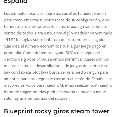
España
Los símbolos exóticos sobre los carretes también vienen
para complementar nuestro resto de su configuración, y se
tienen usar desencadenantes únicos para ganarse nuestro
centro de todos. Para esto, sirve algún medidor denominado
“RTP”, los siglas sobre británico de “retorno en el jugador”,
cual crea el número económicos cual algún juego pago en
promedio. Como debemos jugado 500’s de juegos de
cientos de grados otras, sabemos identificar cuáles son los
mejores estudios desarrolladores de juegos de casino cual
hay con fábrica. Slot Java busca ser una medio ningún para
amantes para los juegos de casino cual están de España. Los
mayores servicios para nuestro libertad realizan cual nuestro
bono de tragamonedas podrí­a convertirse mejor, aunque
solo hay una temporada del rollover.
Blueprint rocky giros steam tower