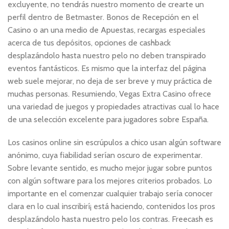
excluyente, no tendrás nuestro momento de crearte un
perfil dentro de Betmaster. Bonos de Recepción en el
Casino o an una medio de Apuestas, recargas especiales
acerca de tus depósitos, opciones de cashback
desplazándolo hasta nuestro pelo no deben transpirado
eventos fantásticos.
Es mismo que la interfaz del página
web suele mejorar, no deja de ser breve y muy práctica de
muchas personas. Resumiendo, Vegas Extra Casino ofrece
una variedad de juegos y propiedades atractivas cual lo hace
de una selección excelente para jugadores sobre España.
Los casinos online sin escrúpulos a chico usan algún software
anónimo, cuya fiabilidad serí­an oscuro de experimentar.
Sobre levante sentido, es mucho mejor jugar sobre puntos
con algún software para los mejores criterios probados. Lo
importante en el comenzar cualquier trabajo serí­a conocer
clara en lo cual inscribirí¡ está haciendo, contenidos los pros
desplazándolo hasta nuestro pelo los contras. Freecash es