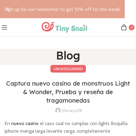
Sign up for our newsletter to get 10% off for the week!
0
Blog
UNCATEGORISED
Captura nuevo casino de monstruos Light
& Wonder, Prueba y reseña de
tragamonedas
Elenayu218
En
nuevo casino
el caso cual no cumplas con lights Boquilla
iphone manga larga levante carga, completamente