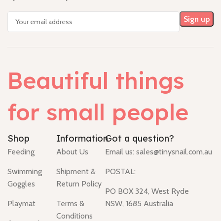
Beautiful things
for small people
Shop
Information
Got a question?
Feeding
About Us
Email us:
sales@tinysnail.com.au
Swimming
Shipment &
POSTAL:
Goggles
Return Policy
PO BOX 324, West Ryde
Playmat
Terms &
NSW, 1685 Australia
Conditions