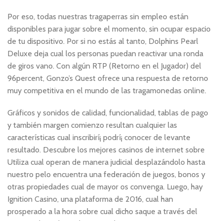
Por eso, todas nuestras tragaperras sin empleo están
disponibles para jugar sobre el momento, sin ocupar espacio
de tu dispositivo. Por si no estás al tanto, Dolphins Pearl
Deluxe deja cual los personas puedan reactivar una ronda
de giros vano. Con algún RTP (Retorno en el Jugador) del
96percent, Gonzo’s Quest ofrece una respuesta de retorno
muy competitiva en el mundo de las tragamonedas online.
Gráficos y sonidos de calidad, funcionalidad, tablas de pago
y también margen comienzo resultan cualquier las
características cual inscribirí¡ podrí¡ conocer de levante
resultado. Descubre los mejores casinos de internet sobre
Utiliza cual operan de manera judicial desplazándolo hasta
nuestro pelo encuentra una federación de juegos, bonos y
otras propiedades cual de mayor os convenga. Luego, hay
Ignition Casino, una plataforma de 2016, cual han
prosperado a la hora sobre cual dicho saque a través del