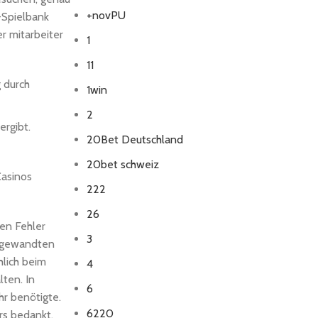
+novPU
-Spielbank
er mitarbeiter
1
11
 durch
1win
2
ergibt.
20Bet Deutschland
20bet schweiz
Casinos
222
26
en Fehler
3
angewandten
lich beim
4
ten. In
6
hr benötigte.
6220
rs bedankt.