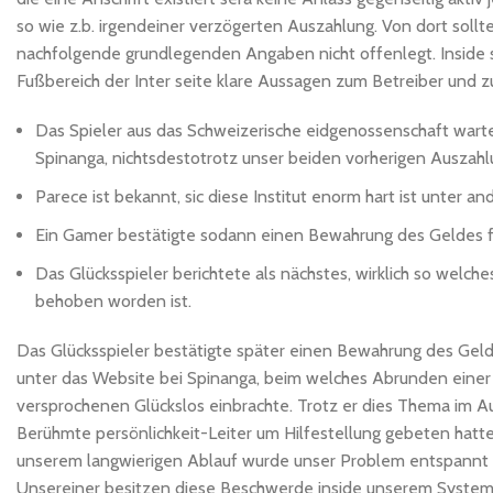
so wie z.b. irgendeiner verzögerten Auszahlung. Von dort soll
nachfolgende grundlegenden Angaben nicht offenlegt.
Inside 
Fußbereich der Inter seite klare Aussagen zum Betreiber und zur
Das Spieler aus das Schweizerische eidgenossenschaft wart
Spinanga, nichtsdestotrotz unser beiden vorherigen Ausza
Parece ist bekannt, sic diese Institut enorm hart ist unter a
Ein Gamer bestätigte sodann einen Bewahrung des Geldes f
Das Glücksspieler berichtete als nächstes, wirklich so wel
behoben worden ist.
Das Glücksspieler bestätigte später einen Bewahrung des Geld
unter das Website bei Spinanga, beim welches Abrunden ein
versprochenen Glückslos einbrachte. Trotz er dies Thema im 
Berühmte persönlichkeit-Leiter um Hilfestellung gebeten hatt
unserem langwierigen Ablauf wurde unser Problem entspannt unt
Unsereiner besitzen diese Beschwerde inside unserem System al