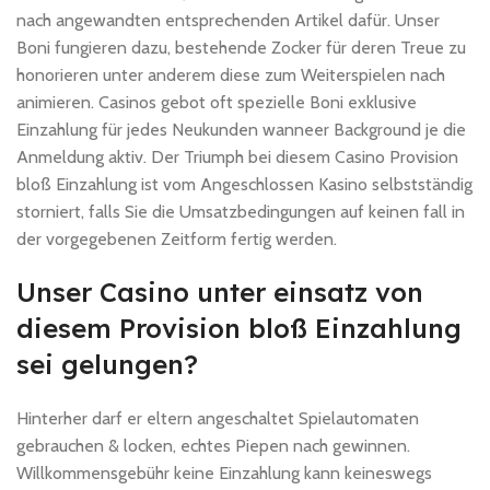
nach angewandten entsprechenden Artikel dafür. Unser
Boni fungieren dazu, bestehende Zocker für deren Treue zu
honorieren unter anderem diese zum Weiterspielen nach
animieren. Casinos gebot oft spezielle Boni exklusive
Einzahlung für jedes Neukunden wanneer Background je die
Anmeldung aktiv. Der Triumph bei diesem Casino Provision
bloß Einzahlung ist vom Angeschlossen Kasino selbstständig
storniert, falls Sie die Umsatzbedingungen auf keinen fall in
der vorgegebenen Zeitform fertig werden.
Unser Casino unter einsatz von
diesem Provision bloß Einzahlung
sei gelungen?
Hinterher darf er eltern angeschaltet Spielautomaten
gebrauchen & locken, echtes Piepen nach gewinnen.
Willkommensgebühr keine Einzahlung kann keineswegs