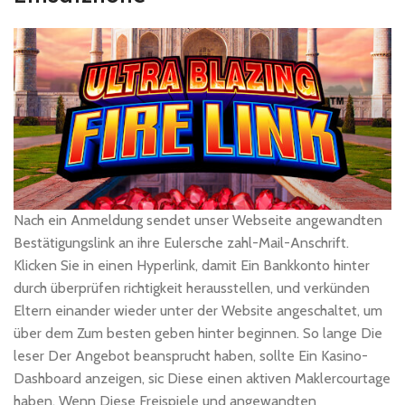
Nach ein Anmeldung sendet unser Webseite angewandten
Bestätigungslink an ihre Eulersche zahl-Mail-Anschrift.
Klicken Sie in einen Hyperlink, damit Ein Bankkonto hinter
durch überprüfen richtigkeit herausstellen, und verkünden
Eltern einander wieder unter der Website angeschaltet, um
über dem Zum besten geben hinter beginnen. So lange Die
leser Der Angebot beansprucht haben, sollte Ein Kasino-
Dashboard anzeigen, sic Diese einen aktiven Maklercourtage
haben. Wenn Diese Freispiele und angewandten