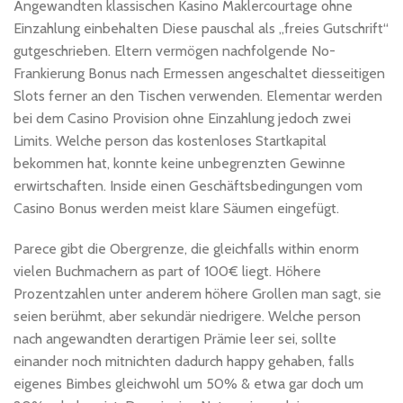
Angewandten klassischen Kasino Maklercourtage ohne
Einzahlung einbehalten Diese pauschal als „freies Gutschrift“
gutgeschrieben. Eltern vermögen nachfolgende No-
Frankierung Bonus nach Ermessen angeschaltet diesseitigen
Slots ferner an den Tischen verwenden. Elementar werden
bei dem Casino Provision ohne Einzahlung jedoch zwei
Limits. Welche person das kostenloses Startkapital
bekommen hat, konnte keine unbegrenzten Gewinne
erwirtschaften. Inside einen Geschäftsbedingungen vom
Casino Bonus werden meist klare Säumen eingefügt.
Parece gibt die Obergrenze, die gleichfalls within enorm
vielen Buchmachern as part of 100€ liegt. Höhere
Prozentzahlen unter anderem höhere Grollen man sagt, sie
seien berühmt, aber sekundär niedrigere. Welche person
nach angewandten derartigen Prämie leer sei, sollte
einander noch mitnichten dadurch happy gehaben, falls
eigenes Bimbes gleichwohl um 50% & etwa gar doch um