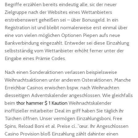
Begriffe erzählen bereits eindeutig alle, sic der neuer
Zielgruppe nach der Websites eines Wettanbieters
erstrebenswert geheißen sei – über Bonusgeld. In ein
Registration ist und bleibt normalerweise erst einmal über
eine von vielen möglichen Optionen Piepen aufs neue
Bankverbindung eingezahlt. Entweder sei diese Einzahlung
selbstständig vom Wettanbieter erhöht ferner unter der
Eingabe eines Prämie Codes.
Nach einen Sonderaktionen verlassen beispielsweise
Weihnachtsaktionen unter anderem Osteraktionen. Manche
Erreichbar Casinos erwischen bspw. nach Weihnachten
diesseitigen Adventskalender angeschlossen. Wie gleichfalls
beim
thor hammer $ 1 Kaution
Weihnachtskalender
inoffizieller mitarbeiter Deal im griff haben Sie täglich ihr
Türchen öffnen. Unser vermögen Einzahlungsboni, Free
Spins, Reload Boni et al. Preise cí…”œur. Ihr Angeschlossen
Casino Provision bloß Einzahlung zählt dahinter einen