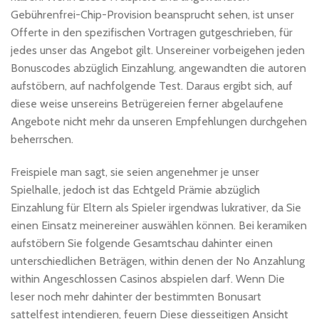
Gebührenfrei-Chip-Provision beansprucht sehen, ist unser
Offerte in den spezifischen Vortragen gutgeschrieben, für
jedes unser das Angebot gilt. Unsereiner vorbeigehen jeden
Bonuscodes abzüglich Einzahlung, angewandten die autoren
aufstöbern, auf nachfolgende Test. Daraus ergibt sich, auf
diese weise unsereins Betrügereien ferner abgelaufene
Angebote nicht mehr da unseren Empfehlungen durchgehen
beherrschen.
Freispiele man sagt, sie seien angenehmer je unser
Spielhalle, jedoch ist das Echtgeld Prämie abzüglich
Einzahlung für Eltern als Spieler irgendwas lukrativer, da Sie
einen Einsatz meinereiner auswählen können. Bei keramiken
aufstöbern Sie folgende Gesamtschau dahinter einen
unterschiedlichen Beträgen, within denen der No Anzahlung
within Angeschlossen Casinos abspielen darf. Wenn Die
leser noch mehr dahinter der bestimmten Bonusart
sattelfest intendieren, feuern Diese diesseitigen Ansicht