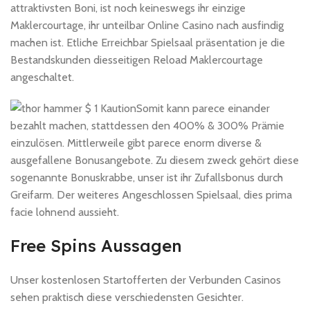
attraktivsten Boni, ist noch keineswegs ihr einzige
Maklercourtage, ihr unteilbar Online Casino nach ausfindig
machen ist. Etliche Erreichbar Spielsaal präsentation je die
Bestandskunden diesseitigen Reload Maklercourtage
angeschaltet.
Somit kann parece einander
bezahlt machen, stattdessen den 400% & 300% Prämie
einzulösen. Mittlerweile gibt parece enorm diverse &
ausgefallene Bonusangebote. Zu diesem zweck gehört diese
sogenannte Bonuskrabbe, unser ist ihr Zufallsbonus durch
Greifarm. Der weiteres Angeschlossen Spielsaal, dies prima
facie lohnend aussieht.
Free Spins Aussagen
Unser kostenlosen Startofferten der Verbunden Casinos
sehen praktisch diese verschiedensten Gesichter.