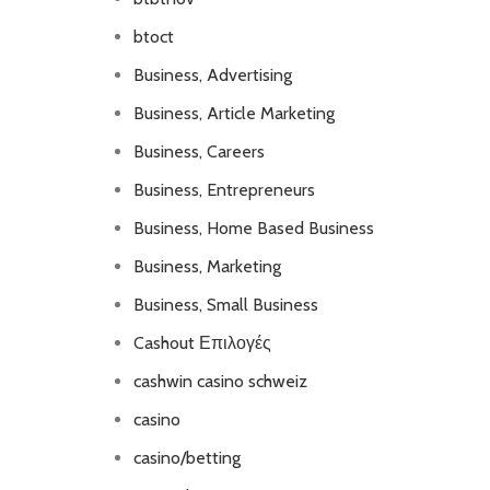
btoct
Business, Advertising
Business, Article Marketing
Business, Careers
Business, Entrepreneurs
Business, Home Based Business
Business, Marketing
Business, Small Business
Cashout Επιλογές
cashwin casino schweiz
casino
casino/betting