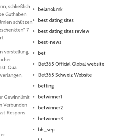
n, schließlich
belanok.mk
üsse Guthaben
best dating sites
rämien schützen
geschenkten“ 7
best dating sites review
rt.
best-news
 vorstellung,
bet
acher
Bet365 Official Global website
sst. Qua
Bet365 Schweiz Website
verlangen,
betting
betwinner1
er Gewinnlimit
rem Verbunden
betwinner2
usst Respons
betwinner3
bh_sep
ter