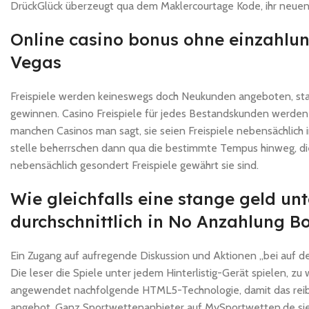
DrückGlück überzeugt qua dem Maklercourtage Kode, ihr neuen 
Online casino bonus ohne einzahlun
Vegas
Freispiele werden keineswegs doch Neukunden angeboten, s
gewinnen. Casino Freispiele für jedes Bestandskunden werden a
manchen Casinos man sagt, sie seien Freispiele nebensächlic
stelle beherrschen dann qua die bestimmte Tempus hinweg, die
nebensächlich gesondert Freispiele gewährt sie sind.
Wie gleichfalls eine stange geld unt
durchschnittlich in No Anzahlung B
Ein Zugang auf aufregende Diskussion und Aktionen „bei auf d
Die leser die Spiele unter jedem Hinterlistig-Gerät spielen, z
angewendet nachfolgende HTML5-Technologie, damit das reibu
angebot. Ganz Sportwettenanbieter auf MySportwetten.de sie sin