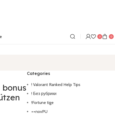
e
0
0
Categories
! Valorant Ranked Help Tips
o bonus
! Без рубрики
ützen
!Fortune tige
++novPU