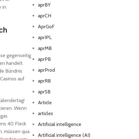
aprBY
 in
aprCH
AprGoF
ch
aprIPL
aprMB
se gegenseitig
aprPB
den handelt
aprProd
ide Bündnis
 Casinos auf
aprRB
aprSB
Kalendertag!
Article
tieren. Wenn
articles
egas
ens 40 Fleck
Artificial intelligence
en, müssen qua
Artificial intelligence (AI)