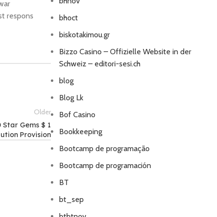
bhnov
war
st respons
bhoct
biskotakimou.gr
Bizzo Casino – Offizielle Website in der
Schweiz – editori-sesi.ch
blog
Blog Lk
Older
Bof Casino
 Star Gems $ 1
Bookkeeping
ution Provision
Bootcamp de programação
Bootcamp de programación
BT
bt_sep
btbtnov