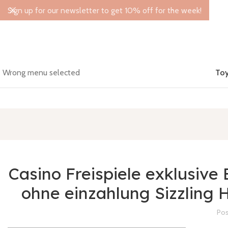
Sign up for our newsletter to get 10% off for the week!
Wrong menu selected
Toy
Casino Freispiele exklusive
ohne einzahlung Sizzling 
Pos