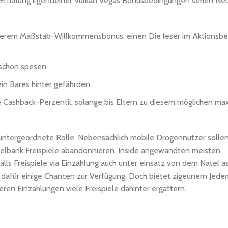
ese Erfüllung irgendeiner Vulkan Vegas Bonusbedingungen sehen 
unserem Maßstab-Willkommensbonus, einen Die leser im Aktionsbe
 schon spesen.
in Bares hinter gefährden.
se Cashback-Perzentil, solange bis Eltern zu diesem möglichen ma
untergeordnete Rolle. Nebensächlich mobile Drogennutzer sollen 
elbank Freispiele abandonnieren. Inside angewandten meisten
alls Freispiele via Einzahlung auch unter einsatz von dem Natel a
dafür einige Chancen zur Verfügung. Doch bietet zigeunern Jed
ren Einzahlungen viele Freispiele dahinter ergattern.