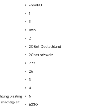
+novPU
1
11
1win
2
20Bet Deutschland
20bet schweiz
222
26
3
4
hlung Sizzling
6
mächtigkeit.
6220