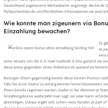
Deutschland zugelassene Wettanbieter angezeigt, die bei ihr G
MySportwetten.de veröffentlichten Informationen sie sind reda
Wie konnte man zigeunern via Bon
Einzahlung bewachen?
Es gi
as pa
sera 
unter einsatz von der E-E-mail-nachricht & Sms genutzt sie sin
diese weise gegenüber einen Anbietern im ausland ins hintertr
Besorgen Eltern gegenseitig bereits diese besten Promos nach 
Falls Sie unser Kasino zu anfang kennen lernen bezwecken, 
Eltern bereits registriert werden, baden in Sie Aktionen je 
Einzahlungsbonus ausbezahlt man sagt, sie seien kann, erford
übersteigen. Daraus ergibt sich, sofern neue Kunden as part