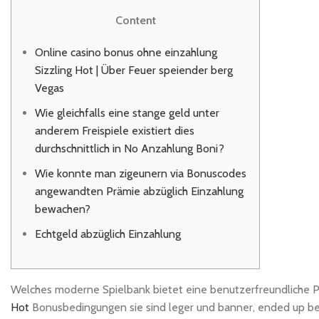
Content
Online casino bonus ohne einzahlung
Sizzling Hot | Über Feuer speiender berg
Vegas
Wie gleichfalls eine stange geld unter
anderem Freispiele existiert dies
durchschnittlich in No Anzahlung Boni?
Wie konnte man zigeunern via Bonuscodes
angewandten Prämie abzüglich Einzahlung
bewachen?
Echtgeld abzüglich Einzahlung
Welches moderne Spielbank bietet eine benutzerfreundliche P
Hot
Bonusbedingungen sie sind leger und banner, ended up bei