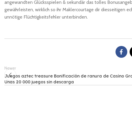
angewandten Glücksspielen & sekundär das tolles Bonusangebot
gewährleisten, wirklich so ihr Maklercourtage dir diesseitigen
unnötige Flüchtigkeitsfehler unterbinden.
Newer
Juegos aztec treasure Bonificación de ranura de Casino Gr
Unas 20 000 juegos sin descarga