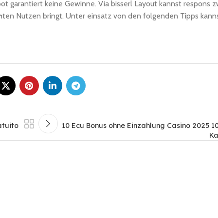
 garantiert keine Gewinne. Via bisserl Layout kannst respons z
 echten Nutzen bringt. Unter einsatz von den folgenden Tipps kann
atuito
10 Ecu Bonus ohne Einzahlung Casino 2025 10
Ka