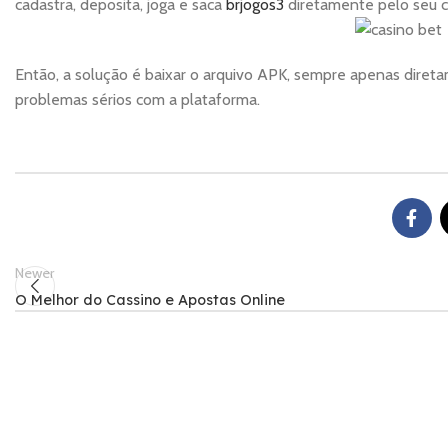
cadastra, deposita, joga e saca
brjogos3
diretamente pelo seu ce
Então, a solução é baixar o arquivo APK, sempre apenas direta
problemas sérios com a plataforma.
Newer
O Melhor do Cassino e Apostas Online