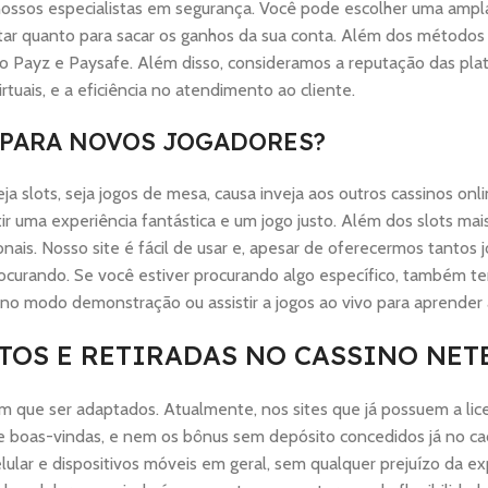
r nossos especialistas em segurança. Você pode escolher uma amp
ar quanto para sacar os ganhos da sua conta. Além dos método
mo Payz e Paysafe. Além disso, consideramos a reputação das pla
rtuais, e a eficiência no atendimento ao cliente.
S PARA NOVOS JOGADORES?
a slots, seja jogos de mesa, causa inveja aos outros cassinos onli
 uma experiência fantástica e um jogo justo. Além dos slots mai
is. Nosso site é fácil de usar e, apesar de oferecermos tantos 
procurando. Se você estiver procurando algo específico, também 
s no modo demonstração ou assistir a jogos ao vivo para aprender a
TOS E RETIRADAS NO CASSINO NET
am que ser adaptados. Atualmente, nos sites que já possuem a licen
e boas-vindas, e nem os bônus sem depósito concedidos já no ca
ular e dispositivos móveis em geral, sem qualquer prejuízo da ex