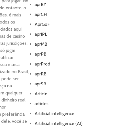
 para jogar. No
aprBY
No entanto, o
aprCH
ões, é mais
todos os
AprGoF
nciados aqui
aprIPL
mas de casino
s jurisdições,
aprMB
só jogar
aprPB
utilizar
aprProd
 sua marca
zado no Brasil,
aprRB
P pode ser
aprSB
nça na
 em qualquer
Article
dinheiro real
articles
nor
Artificial intelligence
e preferência
 dele, você se
Artificial intelligence (AI)