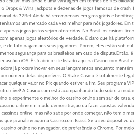
elo celular, mas ainda é uma vantagem em termos de flexibilidade
eio Drops & Wins, jackpots e dezenas de jogos famosos de crash. 
manal da 22Bet.Ainda há recompensas em giros grátis e bonificaç
ue tenhamos um mercado cada vez melhor para nós jogadores. Em 
e apenas jogos justos sejam oferecidos. No Brasil, os casinos lice
com apenas jogos aleatórios de verdade. É claro que há platafor
, e de fato pagam aos seus jogadores. Porém, eles estão sob outra
enos segurança para os brasileiros em caso de disputa.Então, é 
usuário iOS. É só abrir o site listado aqui na Casino.com Brasil e 
ovedora já procura inovar em seus lançamentos enquanto mantém
bom número delas disponíveis. O Stake Casino é totalmente legali
car qualquer valor no Pix quando estiver a fim. Seu programa VI
 outro nível! A Casino.com está acompanhando tudo sobre a muda
sino e experimente o melhor do cassino online sem sair de casa,
 cassino online em modo demonstração ou fazer apostas valendo 
 cassinos online, mas não sabe por onde começar, não tem o me
que já analisei aqui na Casino.com Brasil. Se o seu dispositivo d
m cassino online no navegador, de preferência o Chrome. Por meio