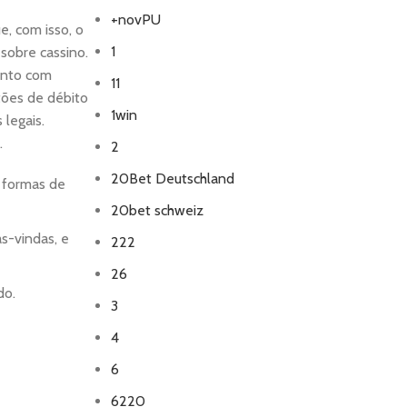
+novPU
, com isso, o
1
sobre cassino.
ento com
11
rtões de débito
1win
legais.
.
2
20Bet Deutschland
o formas de
20bet schweiz
s-vindas, e
222
26
do.
3
4
6
6220