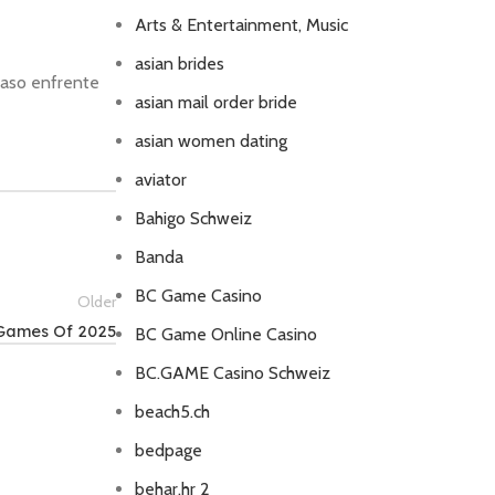
Arts & Entertainment, Music
asian brides
caso enfrente
asian mail order bride
asian women dating
aviator
Bahigo Schweiz
Banda
BC Game Casino
Older
 Games Of 2025
BC Game Online Casino
BC.GAME Casino Schweiz
beach5.ch
bedpage
behar.hr 2