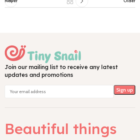
Newer
Older
Join our mailing list to receive any latest
updates and promotions
Beautiful things