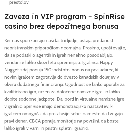
prestolov.
Zaveza in VIP program – SpinRise
casino brez depozitnega bonusa
Ker nas sponzorirajo naši lastni ljudje, ostaja predanost
nepristranskim priporočilom neomajna. Prosimo, upoštevajte,
da se podatki o agentih in igrah nenehno posodabljajo,
vendar se lahko skozi leta spreminjajo. Igralnica Happy
Nugget zdaj ponuja 150-odstotni bonus na prvi udarec, ki
novim igralcem zagotavlja do dvesto kanadskih dolarjev v
okviru dodatnega financiranja. Ugodnost se lahko uporabi za
kvalificirano igro, razen za določene namizne igre, in lahko
dobite sodobne jackpote. Da, porti in virtualne namizne igre
v igralnici SpinRise imajo demonstracijsko nastavitev, ki
igralcem omogoča, da preizkusijo sebe, namesto da tvegajo
pravi denar. CBCA ponuja monitorje na površini, da boste
lahko igrali v varni in pristni spletni igralnici.