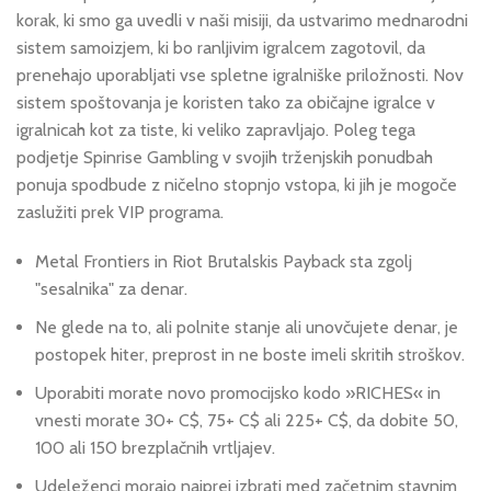
korak, ki smo ga uvedli v naši misiji, da ustvarimo mednarodni
sistem samoizjem, ki bo ranljivim igralcem zagotovil, da
prenehajo uporabljati vse spletne igralniške priložnosti. Nov
sistem spoštovanja je koristen tako za običajne igralce v
igralnicah kot za tiste, ki veliko zapravljajo. Poleg tega
podjetje Spinrise Gambling v svojih trženjskih ponudbah
ponuja spodbude z ničelno stopnjo vstopa, ki jih je mogoče
zaslužiti prek VIP programa.
Metal Frontiers in Riot Brutalskis Payback sta zgolj
"sesalnika" za denar.
Ne glede na to, ali polnite stanje ali unovčujete denar, je
postopek hiter, preprost in ne boste imeli skritih stroškov.
Uporabiti morate novo promocijsko kodo »RICHES« in
vnesti morate 30+ C$, 75+ C$ ali 225+ C$, da dobite 50,
100 ali 150 brezplačnih vrtljajev.
Udeleženci morajo najprej izbrati med začetnim stavnim