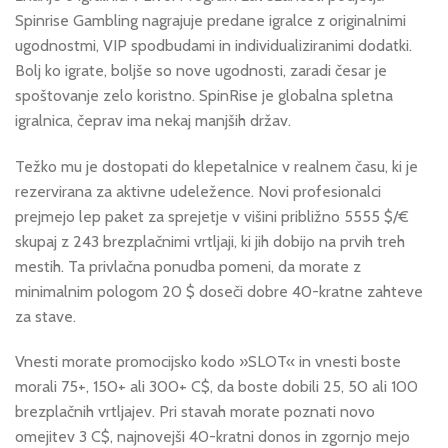
Spinrise Gambling nagrajuje predane igralce z originalnimi
ugodnostmi, VIP spodbudami in individualiziranimi dodatki.
Bolj ko igrate, boljše so nove ugodnosti, zaradi česar je
spoštovanje zelo koristno. SpinRise je globalna spletna
igralnica, čeprav ima nekaj manjših držav.
Težko mu je dostopati do klepetalnice v realnem času, ki je
rezervirana za aktivne udeležence. Novi profesionalci
prejmejo lep paket za sprejetje v višini približno 5555 $/€
skupaj z 243 brezplačnimi vrtljaji, ki jih dobijo na prvih treh
mestih. Ta privlačna ponudba pomeni, da morate z
minimalnim pologom 20 $ doseči dobre 40-kratne zahteve
za stave.
Vnesti morate promocijsko kodo »SLOT« in vnesti boste
morali 75+, 150+ ali 300+ C$, da boste dobili 25, 50 ali 100
brezplačnih vrtljajev. Pri stavah morate poznati novo
omejitev 3 C$, najnovejši 40-kratni donos in zgornjo mejo