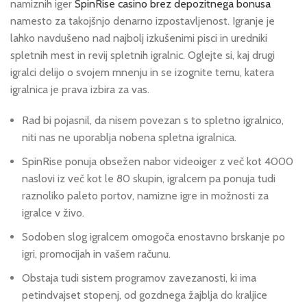
namiznih iger
SpinRise casino brez depozitnega bonusa
namesto za takojšnjo denarno izpostavljenost. Igranje je
lahko navdušeno nad najbolj izkušenimi pisci in uredniki
spletnih mest in revij spletnih igralnic.
Oglejte si, kaj drugi
igralci delijo o svojem mnenju in se izognite temu, katera
igralnica je prava izbira za vas.
Rad bi pojasnil, da nisem povezan s to spletno igralnico,
niti nas ne uporablja nobena spletna igralnica.
SpinRise ponuja obsežen nabor videoiger z več kot 4000
naslovi iz več kot le 80 skupin, igralcem pa ponuja tudi
raznoliko paleto portov, namizne igre in možnosti za
igralce v živo.
Sodoben slog igralcem omogoča enostavno brskanje po
igri, promocijah in vašem računu.
Obstaja tudi sistem programov zavezanosti, ki ima
petindvajset stopenj, od gozdnega žajblja do kraljice