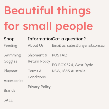
Beautiful things
for small people
Shop
Information
Got a question?
Feeding
About Us
Email us:
sales@tinysnail.com.au
Swimming
Shipment &
POSTAL:
Goggles
Return Policy
PO BOX 324, West Ryde
Playmat
Terms &
NSW, 1685 Australia
Conditions
Accessories
Privacy Policy
Brands
SALE