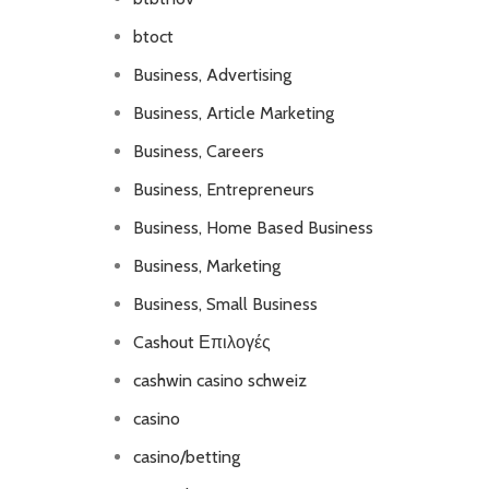
btoct
Business, Advertising
Business, Article Marketing
Business, Careers
Business, Entrepreneurs
Business, Home Based Business
Business, Marketing
Business, Small Business
Cashout Επιλογές
cashwin casino schweiz
casino
casino/betting