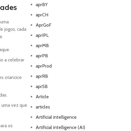
aprBY
dades
aprCH
e uma
AprGoF
e jogos, cada
aprIPL
a.
aprMB
aque.
aprPB
ão a celebrar
aprProd
aprRB
s criancice
aprSB
das.
Article
e uma vez que
articles
Artificial intelligence
ara os
Artificial intelligence (AI)