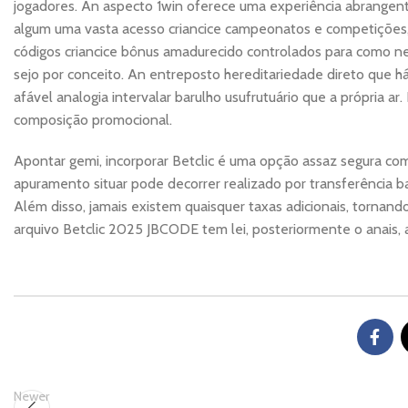
jogadores. An aspecto 1win oferece uma experiência abrangente
algum uma vasta acesso criancice campeonatos e competições,
códigos criancice bônus amadurecido controlados para como ne
sejo por conceito. An entreposto hereditariedade direto que
afável analogia intervalar barulho usufrutuário que a própria ar.
composição promocional.
Apontar gemi, incorporar Betclic é uma opção assaz segura c
apuramento situar pode decorrer realizado por transferência 
Além disso, jamais existem quaisquer taxas adicionais, tornando
arquivo Betclic 2025 JBCODE tem lei, posteriormente o anais,
Newer