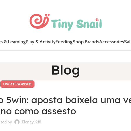
s & Learning
Play & Activity
Feeding
Shop Brands
Accessories
Sal
Blog
UNCATEGORISED
o 5win: aposta baixela uma v
no como assesto
ted by
Elenayu218