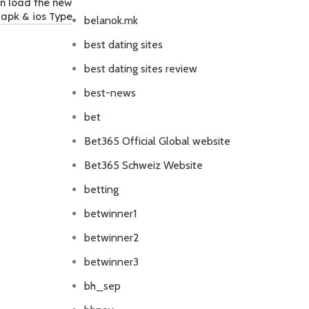
n load the new
apk & ios Type
belanok.mk
best dating sites
best dating sites review
best-news
bet
Bet365 Official Global website
Bet365 Schweiz Website
betting
betwinner1
betwinner2
betwinner3
bh_sep