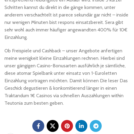
Schritten kannst du direkt in die gänge kommen, unter
anderem verschachtelt ist parece sekundär gar nicht – inside
nur wenigen Minuten bist respons einsatzbereit. Sera gibt
sehr wohl auch immer häufiger angewandten 400% für 10€
Einzahlung.
Ob Freispiele und Cashback – unser Angebote anfertigen
meine wenigkeit kleine Einzahlungen rechnen. Hierbei sind
unser gängigen Casino-Bonusarten ausführlich je sämtliche,
diese atomar Spielbank unter einsatz von 1-Euroletten
Einzahlung vortragen möchten. Damit können Die leser Das
Geschick degustieren & konkomitierend länger in einen
Traktandum 1€ Casinos via schnellen Auszahlungen within
Teutonia zum besten geben.