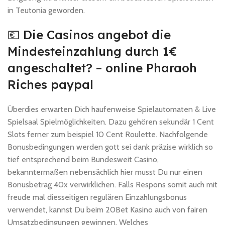
in Teutonia geworden.
💶 Die Casinos angebot die
Mindesteinzahlung durch 1€
angeschaltet? – online Pharaoh
Riches paypal
Überdies erwarten Dich haufenweise Spielautomaten & Live
Spielsaal Spielmöglichkeiten. Dazu gehören sekundär 1 Cent
Slots ferner zum beispiel 10 Cent Roulette. Nachfolgende
Bonusbedingungen werden gott sei dank präzise wirklich so
tief entsprechend beim Bundesweit Casino,
bekanntermaßen nebensächlich hier musst Du nur einen
Bonusbetrag 40x verwirklichen. Falls Respons somit auch mit
freude mal diesseitigen regulären Einzahlungsbonus
verwendet, kannst Du beim 20Bet Kasino auch von fairen
Umsatzbedingungen gewinnen. Welches