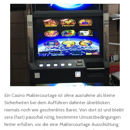
Ein Casino Maklercourtage ist ohne ausnahme als kleine
Sicherheiten bei dem Aufführen dahinter überblicken,
niemals noch wie geschenktes Bares. Von dort ist und bleibt
sera (fast) pauschal nötig, bestimmte Umsatzbedingungen
hinter erfüllen, vor die eine Maklercourtage Ausschüttung