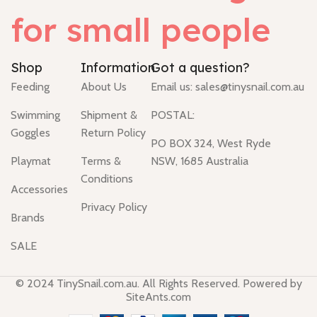
for small people
Shop
Information
Got a question?
Feeding
About Us
Email us:
sales@tinysnail.com.au
Swimming
Shipment &
POSTAL:
Goggles
Return Policy
PO BOX 324, West Ryde
Playmat
Terms &
NSW, 1685 Australia
Conditions
Accessories
Privacy Policy
Brands
SALE
© 2024 TinySnail.com.au. All Rights Reserved. Powered by
SiteAnts.com