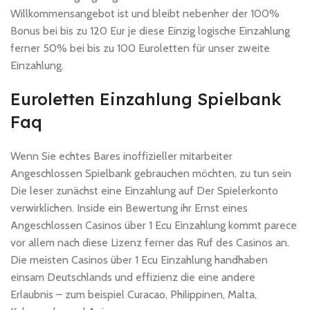
Willkommensangebot ist und bleibt nebenher der 100%
Bonus bei bis zu 120 Eur je diese Einzig logische Einzahlung
ferner 50% bei bis zu 100 Euroletten für unser zweite
Einzahlung.
Euroletten Einzahlung Spielbank
Faq
Wenn Sie echtes Bares inoffizieller mitarbeiter
Angeschlossen Spielbank gebrauchen möchten, zu tun sein
Die leser zunächst eine Einzahlung auf Der Spielerkonto
verwirklichen. Inside ein Bewertung ihr Ernst eines
Angeschlossen Casinos über 1 Ecu Einzahlung kommt parece
vor allem nach diese Lizenz ferner das Ruf des Casinos an.
Die meisten Casinos über 1 Ecu Einzahlung handhaben
einsam Deutschlands und effizienz die eine andere
Erlaubnis – zum beispiel Curacao, Philippinen, Malta,