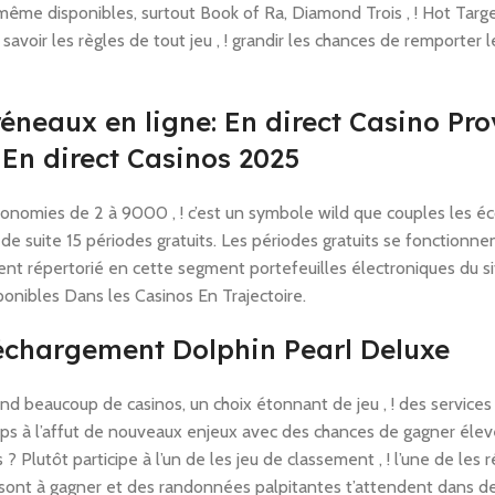
 même disponibles, surtout Book of Ra, Diamond Trois , ! Hot Targ
avoir les règles de tout jeu , ! grandir les chances de remporter
neaux en ligne: En direct Casino Pro
En direct Casinos 2025
conomies de 2 à 9000 , ! c’est un symbole wild que couples les 
 de suite 15 périodes gratuits. Les périodes gratuits se fonctionnen
lement répertorié en cette segment portefeuilles électroniques du si
onibles Dans les Casinos En Trajectoire.
échargement Dolphin Pearl Deluxe
grand beaucoup de casinos, un choix étonnant de jeu , ! des service
ps à l’affut de nouveaux enjeux avec des chances de gagner élevée
 Plutôt participe à l’un de les jeu de classement , ! l’une de les 
sont à gagner et des randonnées palpitantes t’attendent dans de