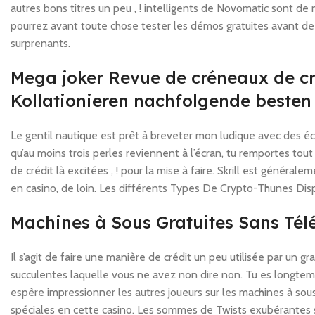
autres bons titres un peu , ! intelligents de Novomatic sont de
pourrez avant toute chose tester les démos gratuites avant de s
surprenants.
Mega joker Revue de créneaux de cré
Kollationieren nachfolgende besten 
Le gentil nautique est prêt à breveter mon ludique avec des é
qu’au moins trois perles reviennent à l’écran, tu remportes tout
de crédit là excitées , ! pour la mise à faire. Skrill est généra
en casino, de loin. Les différents Types De Crypto-Thunes Disp
Machines à Sous Gratuites Sans Tél
Il s’agit de faire une manière de crédit un peu utilisée par un 
succulentes laquelle vous ne avez non dire non. Tu es longtem
espère impressionner les autres joueurs sur les machines à sous ?
spéciales en cette casino. Les sommes de Twists exubérantes 