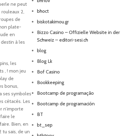
bhnov
perle ne peut
bhoct
 rouleaux 2,
 groupes de
biskotakimou.gr
mon plate-
Bizzo Casino – Offizielle Website in der
tude en
Schweiz – editori-sesi.ch
 destin à les
blog
Blog Lk
pins, les
s , ! mon jeu
Bof Casino
play de
Bookkeeping
es bonus,
Bootcamp de programação
 a ses symboles
es cétacés. Les
Bootcamp de programación
r n’importe
BT
aire le
 faire. Bien, en
bt_sep
 tu sais, de un
btbtnov