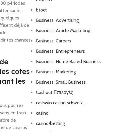
à 30 périodes
btoct
tter sur les
es quelques
Business, Advertising
ffisent déjà de
Business, Article Marketing
iodes
ndir tes chances
Business, Careers
Business, Entrepreneurs
 de
Business, Home Based Business
des cotes
Business, Marketing
nant les
Business, Small Business
Cashout Επιλογές
cashwin casino schweiz
ous pourrez
 sans en train
casino
erdre de
casino/betting
rie de casinos