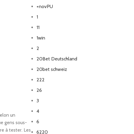
+novPU
1
11
1win
2
20Bet Deutschland
20bet schweiz
222
26
3
4
selon un
6
que gens sous-
re à tester.
Les
6220