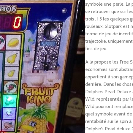
symbole une perle. La 
se retrouver que sur les
trois , ! 3 les quelques
rouleaux. Slotpark est 
forme de jeu de incerti
trajectoire, uniquement
fins de jeu.
A la propose les Free S
économies sont abstrait
appartient à son game
derrière. Dans les chos
Dolphins Pearl Deluxe
Wild, représentés par l
Wild pourront remplace
quel symbole avant de f
rentabilité sur le spin à
Dolphin’s Pearl deluxe 2