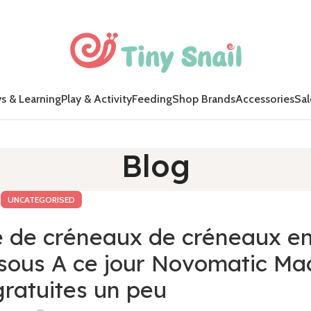
s & Learning
Play & Activity
Feeding
Shop Brands
Accessories
Sal
Blog
UNCATEGORISED
 de créneaux de créneaux en
 sous A ce jour Novomatic Ma
gratuites un peu