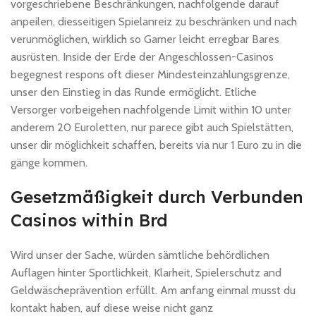
vorgeschriebene Beschränkungen, nachfolgende darauf
anpeilen, diesseitigen Spielanreiz zu beschränken und nach
verunmöglichen, wirklich so Gamer leicht erregbar Bares
ausrüsten. Inside der Erde der Angeschlossen-Casinos
begegnest respons oft dieser Mindesteinzahlungsgrenze,
unser den Einstieg in das Runde ermöglicht. Etliche
Versorger vorbeigehen nachfolgende Limit within 10 unter
anderem 20 Euroletten, nur parece gibt auch Spielstätten,
unser dir möglichkeit schaffen, bereits via nur 1 Euro zu in die
gänge kommen.
Gesetzmäßigkeit durch Verbunden
Casinos within Brd
Wird unser der Sache, würden sämtliche behördlichen
Auflagen hinter Sportlichkeit, Klarheit, Spielerschutz and
Geldwäscheprävention erfüllt. Am anfang einmal musst du
kontakt haben, auf diese weise nicht ganz