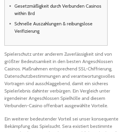
Gesetzmäßigkeit durch Verbunden Casinos
within Brd
Schnelle Auszahlungen & reibungslose
Verifizierung
Spielerschutz unter anderem Zuverlässigkeit sind von
größter Bedeutsamkeit in den besten Angeschlossen
Casinos. Maßnahmen entsprechend SSL-Chiffrierung,
Datenschutzbestimmungen and verantwortungsvolles
Vortragen sind ausschlaggebend, damit ein sicheres
Spielerlebnis dahinter verbürgen. Ein Vergleich unter
irgendeiner Angeschlossen Spielhölle and diesem
Verbunden-Casino offenbart ausgewählte Vorteile.
Ein weiterer bedeutender Vorteil sei unser konsequente
Bekämpfung das Spielsucht.
Sera existiert bestimmte