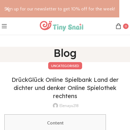
Sign up for our newsletter to get 10% off for the week!
0
Blog
UNCATEGORISED
DrückGlück Online Spielbank Land der
dichter und denker Online Spielothek
rechtens
Elenayu218
Content