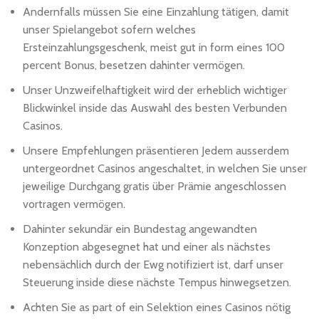
Andernfalls müssen Sie eine Einzahlung tätigen, damit
unser Spielangebot sofern welches
Ersteinzahlungsgeschenk, meist gut in form eines 100
percent Bonus, besetzen dahinter vermögen.
Unser Unzweifelhaftigkeit wird der erheblich wichtiger
Blickwinkel inside das Auswahl des besten Verbunden
Casinos.
Unsere Empfehlungen präsentieren Jedem ausserdem
untergeordnet Casinos angeschaltet, in welchen Sie unser
jeweilige Durchgang gratis über Prämie angeschlossen
vortragen vermögen.
Dahinter sekundär ein Bundestag angewandten
Konzeption abgesegnet hat und einer als nächstes
nebensächlich durch der Ewg notifiziert ist, darf unser
Steuerung inside diese nächste Tempus hinwegsetzen.
Achten Sie as part of ein Selektion eines Casinos nötig