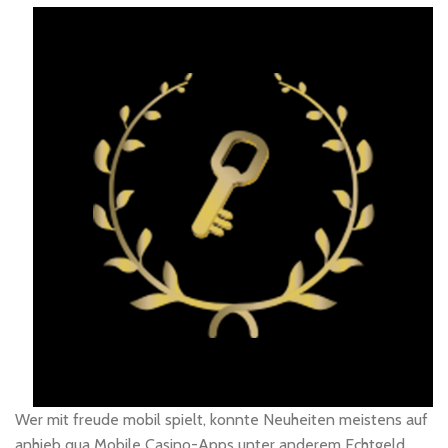
Wer mit freude mobil spielt, konnte Neuheiten meistens auf
anhieb qua Mobile Casino-Apps unter anderem Echtgeld