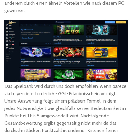
anderem durch einen ähneln Vorteilen wie nach diesem PC
gewinnen.
Das Spielbank wird durch uns doch empfohlen, wenn parece
via folgende erforderliche GGL-Erlaubnisschein verfügt.
Unsre Auswertung folgt einem präzisen Formel, in dem
jedes Notwendigkeit wie gleichfalls seiner Bedeutsamkeit in
Punkte bei 1 bis 5 umgewandelt wird. Nachfolgende
Gesamtbewertung ergibt gegenseitig nicht mehr da das
durchschnittlichen Punktzahl irgendeiner Kriterien ferner