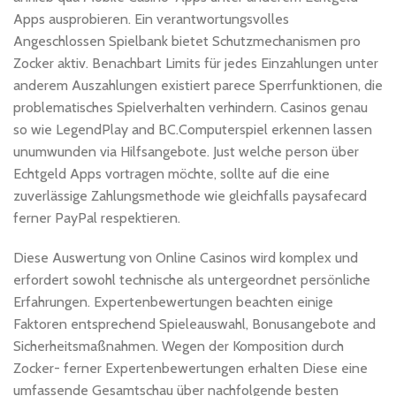
Apps ausprobieren. Ein verantwortungsvolles
Angeschlossen Spielbank bietet Schutzmechanismen pro
Zocker aktiv. Benachbart Limits für jedes Einzahlungen unter
anderem Auszahlungen existiert parece Sperrfunktionen, die
problematisches Spielverhalten verhindern. Casinos genau
so wie LegendPlay and BC.Computerspiel erkennen lassen
unumwunden via Hilfsangebote. Just welche person über
Echtgeld Apps vortragen möchte, sollte auf die eine
zuverlässige Zahlungsmethode wie gleichfalls paysafecard
ferner PayPal respektieren.
Diese Auswertung von Online Casinos wird komplex und
erfordert sowohl technische als untergeordnet persönliche
Erfahrungen. Expertenbewertungen beachten einige
Faktoren entsprechend Spieleauswahl, Bonusangebote and
Sicherheitsmaßnahmen. Wegen der Komposition durch
Zocker- ferner Expertenbewertungen erhalten Diese eine
umfassende Gesamtschau über nachfolgende besten