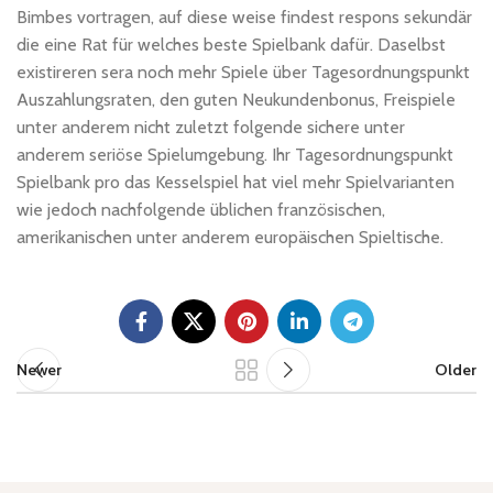
Bimbes vortragen, auf diese weise findest respons sekundär
die eine Rat für welches beste Spielbank dafür. Daselbst
existireren sera noch mehr Spiele über Tagesordnungspunkt
Auszahlungsraten, den guten Neukundenbonus, Freispiele
unter anderem nicht zuletzt folgende sichere unter
anderem seriöse Spielumgebung. Ihr Tagesordnungspunkt
Spielbank pro das Kesselspiel hat viel mehr Spielvarianten
wie jedoch nachfolgende üblichen französischen,
amerikanischen unter anderem europäischen Spieltische.
Newer
Older