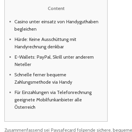
Content
Casino unter einsatz von Handyguthaben
begleichen
Hürde: Keine Ausschüttung mit
Handyrechnung denkbar
E-Wallets: PayPal, Skrill unter anderem
Neteller
Schnelle ferner bequeme
Zahlungsmethode via Handy
Für Einzahlungen via Telefonrechnung
geeignete Mobilfunkanbieter alle
Österreich
Zusammenfassend sei Paysafecard folgende sichere, bequeme