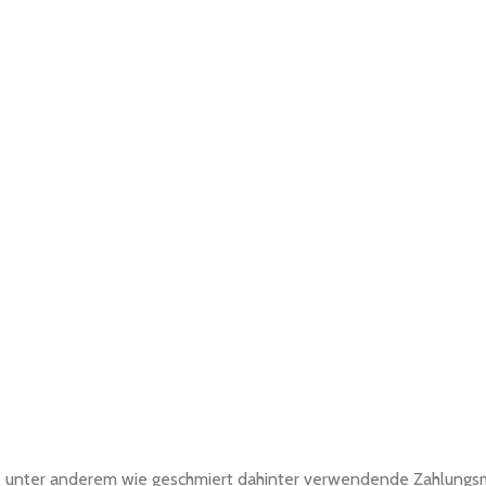
 unter anderem wie geschmiert dahinter verwendende Zahlungs