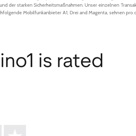
und der starken Sicherheitsmaßnahmen. Unser einzelnen Transak
folgende Mobilfunkanbieter A1, Drei and Magenta, sehnen pro 