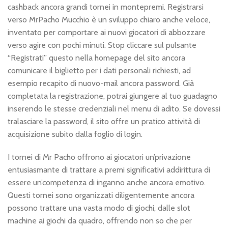
cashback ancora grandi tornei in montepremi. Registrarsi
verso MrPacho Mucchio è un sviluppo chiaro anche veloce,
inventato per comportare ai nuovi giocatori di abbozzare
verso agire con pochi minuti. Stop cliccare sul pulsante
“Registrati” questo nella homepage del sito ancora
comunicare il biglietto per i dati personali richiesti, ad
esempio recapito di nuovo-mail ancora password. Già
completata la registrazione, potrai giungere al tuo guadagno
inserendo le stesse credenziali nel menu di adito. Se dovessi
tralasciare la password, il sito offre un pratico attività di
acquisizione subito dalla foglio di login.
I tornei di Mr Pacho offrono ai giocatori un’privazione
entusiasmante di trattare a premi significativi addirittura di
essere un’competenza di inganno anche ancora emotivo.
Questi tornei sono organizzati diligentemente ancora
possono trattare una vasta modo di giochi, dalle slot
machine ai giochi da quadro, offrendo non so che per