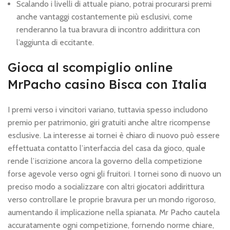
Scalando i livelli di attuale piano, potrai procurarsi premi
anche vantaggi costantemente più esclusivi, come
renderanno la tua bravura di incontro addirittura con
l’aggiunta di eccitante.
Gioca al scompiglio online
MrPacho casino Bisca con Italia
I premi verso i vincitori variano, tuttavia spesso includono
premio per patrimonio, giri gratuiti anche altre ricompense
esclusive. La interesse ai tornei è chiaro di nuovo può essere
effettuata contatto l’interfaccia del casa da gioco, quale
rende l’iscrizione ancora la governo della competizione
forse agevole verso ogni gli fruitori. I tornei sono di nuovo un
preciso modo a socializzare con altri giocatori addirittura
verso controllare le proprie bravura per un mondo rigoroso,
aumentando il implicazione nella spianata. Mr Pacho cautela
accuratamente ogni competizione, fornendo norme chiare,